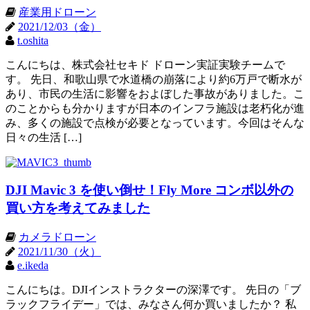
産業用ドローン
2021/12/03（金）
t.oshita
こんにちは、株式会社セキド ドローン実証実験チームで
す。 先日、和歌山県で水道橋の崩落により約6万戸で断水が
あり、市民の生活に影響をおよぼした事故がありました。こ
のことからも分かりますが日本のインフラ施設は老朽化が進
み、多くの施設で点検が必要となっています。今回はそんな
日々の生活 […]
DJI Mavic 3 を使い倒せ！Fly More コンボ以外の
買い方を考えてみました
カメラドローン
2021/11/30（火）
e.ikeda
こんにちは。DJIインストラクターの深澤です。 先日の「ブ
ラックフライデー」では、みなさん何か買いましたか？ 私