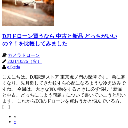
DJIドローン買うなら 中古と新品 どっちがいい
の？！を比較してみました
カメラドローン
2021/10/26（火）
e.ikeda
こんにちは。DJI認定ストア 東京虎ノ門の深澤です。 急に寒
くなり、先月刺してきた蚊すら心配になるような冷え込みで
すね。 今回は、大きな買い物をするときに必ず悩む「新品
と中古、どっちにしよう問題」について書いていこうと思い
ます。 これからDJIのドローンを買おうかと悩んでいる方、
[…]
«
»