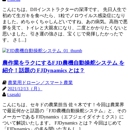
こんにちは。DJIインストラクターの深澤です。 先日人生で
初めて生ガキを食べたら、1粒でノロウイルス感染症になり
ました。めちゃくちゃしんどいですね、あの病気。高熱で悪
夢を見て、トイレと大親友になり、二度とかかりたくないと
思いました。引き運の強さは、宝くじで発揮したかったで
す。 さ […]
農作業をラクにするFJD農機自動操舵システム を
紹介！話題の FJDynamics とは？
農業用ドローン／スマート農業
2021/12/13（月）
t.sasaki
こんにちは、セキドの農業担当 佐々木です！今回は農業界
で最近何かと話題の「FJD農機自動操舵システム」と、その
メーカーである FJDynamics（エフジェイダイナミクス）に
ついて解説いたします。 FJDynamics とは？ 今回はじめて
「FJDynamics」の名を聞いた方も […]