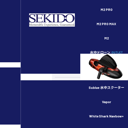
セキドオンラインストア DJI ドローン正規代理店
M2 PRO
M2 PRO MAX
M2
水中ドローン
OUTLET
スペシャルコンテンツ
カメラドローン
ドローンのルール・許可申請
Sublue 水中スクーター
産業用ドローン
Vapor
物流用ドローン
WhiteShark Navbow+
農業用ドローン／スマート農業