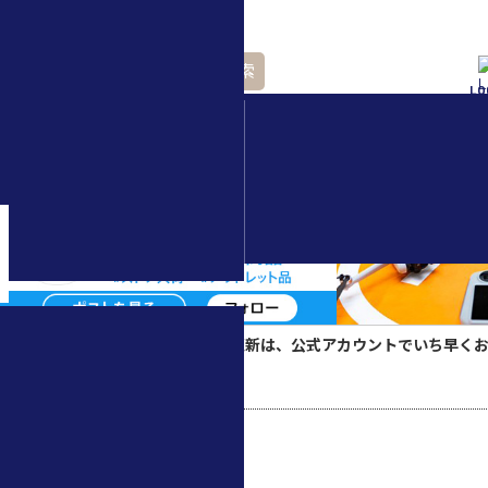
検索
LO
水中ドローン(ROV)・
水中スクーター
▲スペシャルコンテンツの更新は、公式アカウントでいち早く
ホーム
>
タグ：DJI Transmission
TAG： DJI Transmission