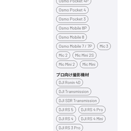
Osmo Pocket 4P
Osmo Pocket 4
Osmo Pocket 3
Osmo Mobile 8P
Osmo Mobile 8
Osmo Mobile 7 / 7P
Mic 3
Mic 2
Mic Mini 2S
Mic Mini 2
Mic Mini
プロ向け撮影機材
DJI Ronin 4D
DJI Transmission
DJI SDR Transmission
DJI RS 5
DJI RS 4 Pro
DJI RS 4
DJI RS 4 Mini
DJI RS 3 Pro