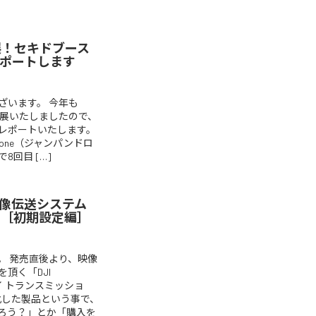
3に出展！セキドブース
ポートします
ざいます。 今年も
キドが出展いたしましたので、
レポートいたします。
an Drone（ジャンパンドロ
8回目 […]
像伝送システム
 とは？［初期設定編］
。 発売直後より、映像
頂く「DJI
ーアイ トランスミッショ
化した製品という事で、
ろう？」とか「購入を