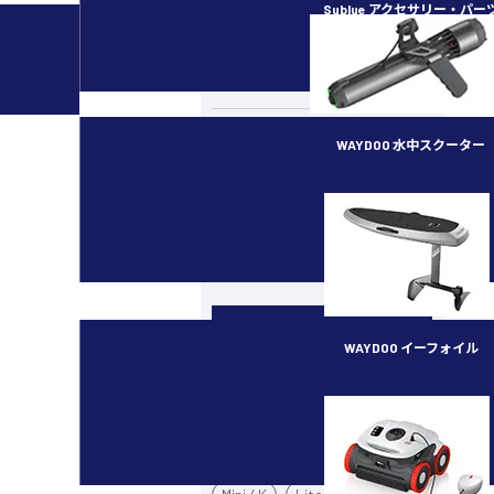
Sublue アクセサリー・パー
カメラ・スタビライザー
水中ドローン／ROV
ラジコン（RC）
WAYDOO 水中スクーター
イベント・講習会
subnado
最新ガジェット／その他
機種別
WAYDOO イーフォイル
カメラドローン
FLYER ONE PLUS
Mavic 4 Pro
Air 3S
Mini 5 Pro
Mini 3