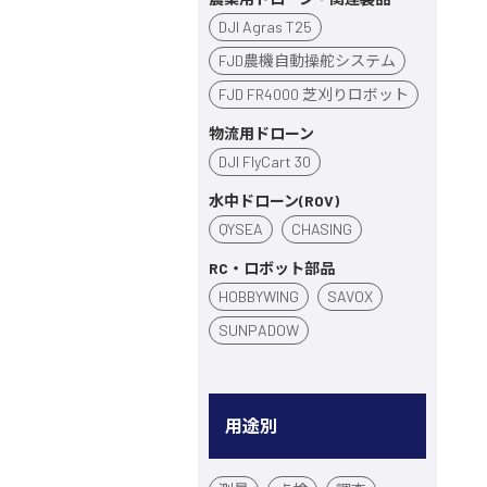
DJI Agras T25
FJD農機自動操舵システム
FJD FR4000 芝刈りロボット
物流用ドローン
DJI FlyCart 30
水中ドローン(ROV)
QYSEA
CHASING
RC・ロボット部品
HOBBYWING
SAVOX
SUNPADOW
用途別