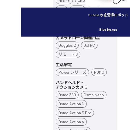
Mini 4K
Lito X1
Lito 1
Flip
Neo 2
Neo
Sublue 水底清掃ロボット
Avata 360
Avata 2
Inspire 3
Blue Nexus
カメラドローン関連用品
Goggles 2
DJI RC
リモートID
生活家電
Power シリーズ
ROMO
ハンドヘルド・
アクションカメラ
Osmo 360
Osmo Nano
Osmo Action 6
Osmo Action 5 Pro
Osmo Action 4