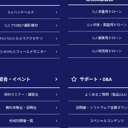
DJI 測量用ドローン
DJI ハンドヘルド
DJI 点検・調査用ドローン
DJI プロ向け撮影機材
DJI 農業用ドローン
PGYTECH カメラアクセサリ
DJI 物流用ドローン
EELWORLD フィールドモニター
習会・イベント
サポート・Q&A
有料セミナー・講習会
よくあるご質問（製品Q&A
無料体験会・説明会
説明書・ソフトウェア各種ダウン
地域別開催一覧
スペシャルコンテンツ