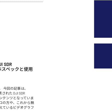
 SDR
！基本スペックと使用
。 今回の記事は、
された DJI SDR
速報コンテンツとなっていま
ロの方や、これから無
えているビデオグラフ