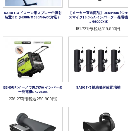
講習会･国家資格･WEBセミナー
SABOT-3 ドローン用スプレー缶噴射
【メーカー直送商品】JESIMAIK (ジェ
装置 B2（M300/M350/M400対応）
スマイク) 5.0KvA インバーター発電機
定期配信!
JM6000XiE
181,727円(税込199,900円)
サポート・Q&A / 法人・学生のお客様
取扱店舗一覧
SEKIDO
EENOUR(イーノウ)5.7KVA インバータ
SABOT-3 補助噴射装置 増槽
コーポレートサイト
ー発電機DK7250iE
236,273円(税込259,900円)
SEKIDO 会社概要