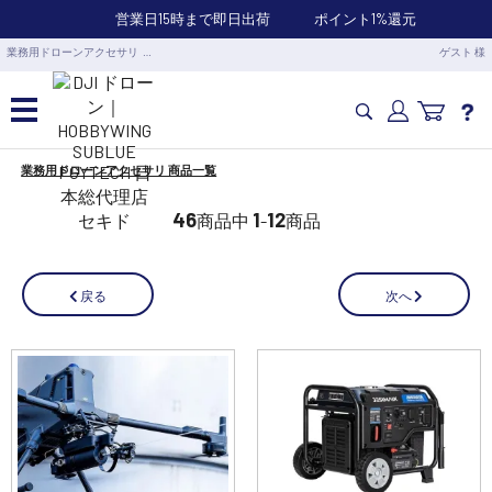
営業日15時まで即日出荷
ポイント1%還元
業務用ドローンアクセサリ …
ゲスト 様
業務用ドローンアクセサリ 商品一覧
カメラドローン・生活家電
46
1
12
商品中
-
商品
カメラ・スタビライザー
次へ
戻る
業務用ドローン・業務関連製品
水中ドローン(ROV)・水中スクーター
RC・ロボット部品