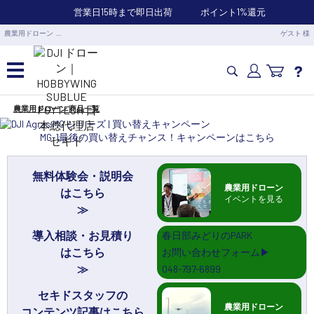
営業日15時まで即日出荷
ポイント1%還元
農業用ドローン …
ゲスト 様
農業用ドローン 商品一覧
カメラドローン・生活家電
MG-1最後の買い替えチャンス！キャンペーンはこちら
カメラ・スタビライザー
無料体験会・説明会
農業用ドローン
はこちら
業務用ドローン・業務関連製品
イベントを見る
導入相談・お見積り
春日部みどりのPARK
水中ドローン(ROV)・水中スクーター
はこちら
お問い合わせフォーム▶
048-797-6899
RC・ロボット部品
セキドスタッフの
農業用ドローン
コンテンツ記事はこちら