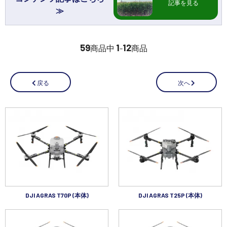
記事を見る
講習会･国家資格･WEBセミナー
定期配信!
59
1
12
商品中
-
商品
サポート・Q&A / 法人・学生のお客様
次へ
戻る
取扱店舗一覧
SEKIDO
コーポレートサイト
SEKIDO 会社概要
DJI AGRAS T70P (本体)
DJI AGRAS T25P (本体)