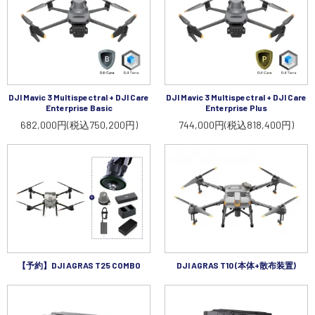
DJI Mavic 3 Multispectral + DJI Care
DJI Mavic 3 Multispectral + DJI Care
Enterprise Basic
Enterprise Plus
682,000円(税込750,200円)
744,000円(税込818,400円)
【予約】DJI AGRAS T25 COMBO
DJI AGRAS T10 (本体+散布装置)