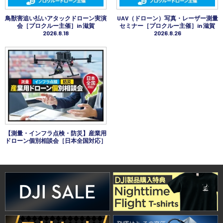
講習会･国家資格･WEBセミナー
鳥獣害追い払いアタックドローン実演
UAV（ドローン）写真・レーザー測量
会［プロクルー主催］in 滋賀
セミナー［プロクルー主催］in 滋賀
2026.8.18
2026.8.26
定期配信!
サポート・Q&A / 法人・学生のお客様
取扱店舗一覧
【測量・インフラ点検・防災】産業用
SEKIDO
ドローン個別相談会［日本全国対応］
コーポレートサイト
SEKIDO 会社概要