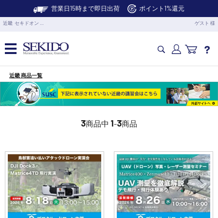
営業日15時まで即日出荷
ポイント1%還元
近畿 セキドオン …
ゲスト 様
近畿 商品一覧
カメラドローン・生活家電
カメラ・スタビライザー
3
1
3
商品中
-
商品
業務用ドローン・業務関連製品
水中ドローン(ROV)・水中スクーター
RC・ロボット部品