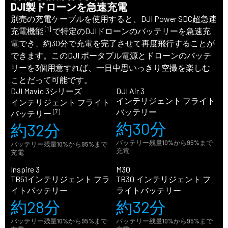
DJI製ドローンを急速充電
別売の充電ケーブルを使用すると、DJI Power SDC超急速
[1]
充電機能
で特定のDJIドローンのバッテリーを急速充
電でき、約30分で充電を完了させて再度飛行することが
できます。このDJI ポータブル電源とドローンのバッテ
リーを3個用意すれば、一日中思いっきり空撮を楽しむ
ことだって可能です。
DJI Mavic 3シリーズ
DJI Air 3
インテリジェント フライト
インテリジェント フライト
バッテリー
[7]
バッテリー
約30分
約32分
バッテリー残量10%から95%まで
バッテリー残量10%から95%まで
充電
充電
Inspire 3
M30
TB51インテリジェント フラ
TB30 インテリジェント フ
イトバッテリー
ライトバッテリー
約28分
約32分
バッテリー残量10%から95%まで
バッテリー残量10%から95%まで