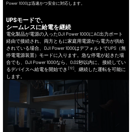
Power 1000は迅速かつ安全に対応します。
UPSモードで、
シームレスに給電を継続
電化製品が電源の入ったDJI Power 1000にAC出力ポート
経由で接続され、両方ともに家庭用電源から電力が供給
されている場合、DJI Power 1000はデフォルトでUPS（無
停電電源装置）モードに入ります。急な停電が起きた場
合でも、DJI Power 1000なら、0.02秒以内に、接続してい
[12]
るデバイスへ給電を開始でき
、継続した運転を可能に
します。