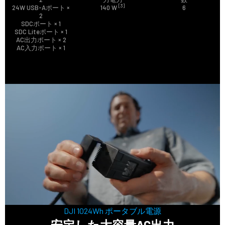
[3]
24W USB-Aポート ×
140 W
6
2
SDCポート × 1
SDC Liteポート × 1
AC出力ポート × 2
AC入力ポート × 1
DJI 1024Wh ポータブル電源
安定した大容量AC出力