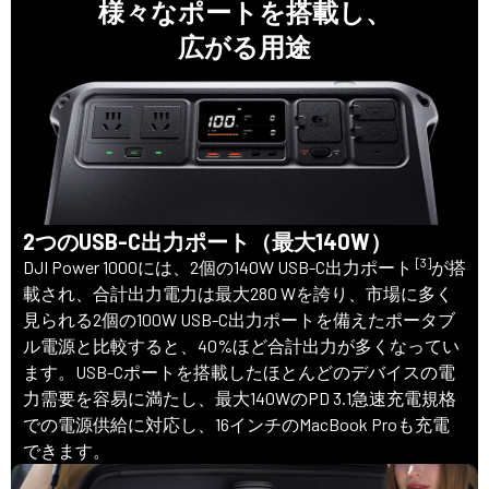
様々なポートを搭載し、
広がる用途
2つのUSB-C出力ポート（最大140W）
[3]
DJI Power 1000には、2個の140W USB-C出力ポート
が搭
載され、合計出力電力は最大280 Wを誇り、市場に多く
見られる2個の100W USB-C出力ポートを備えたポータブ
ル電源と比較すると、40%ほど合計出力が多くなってい
ます。USB-Cポートを搭載したほとんどのデバイスの電
力需要を容易に満たし、最大140WのPD 3.1急速充電規格
での電源供給に対応し、16インチのMacBook Proも充電
できます。