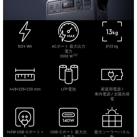
1024 Wh
ACポート 最大出力
約13 kg
電力
[4]
2000 W
448×225×230 mm
LFP電池
家庭用電源 /
車内電源 / 太陽光発
電
140W USB-Cポート ×
USB-Cポート 最大出
最大ソーラーパネル
2
力電力
数