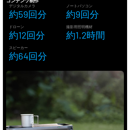
コンテンツ制作
デジタルカメラ
ノートパソコン
約59回分
約9回分
ドローン
撮影用照明機材
約12回分
約1.2時間
スピーカー
約64回分