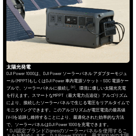
太陽光発電
DJI Power 1000は、DJI Power ソーラーパネル アダプターモジュ
ール (MPPT)もしくはDJI Power 車内電源ソケット - SDC 電源ケー
[8]
ブルで、ソーラーパネルに接続し
、環境に優しい太陽光充電
を行えます。スマートなMPPT（最大電力点追従）アルゴリズム
により、接続したソーラーパネルで生じる電圧をリアルタイムで
モニタリングできます。このアルゴリズムが電圧電流の最高値
(V-I)を追跡し維持することにより、最適化された効率的な方法
で、ソーラーパネルはDJI Power 1000を充電できます。
* DJI認定ブランドZignesのソーラーパネルを使用するこ
とをお勧めします。DJI Power 1000は、最大800 Wの太陽