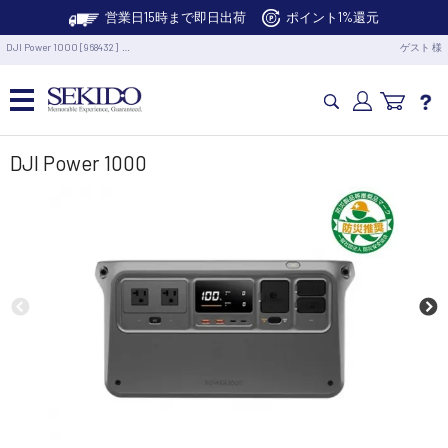
営業日15時まで即日出荷
ポイント1%還元
DJI Power 1000 [968432] …
ゲスト 様
カメラドローン・生活家電
DJI Power 1000
カメラ・スタビライザー
業務用ドローン・業務関連製品
水中ドローン(ROV)・水中スクーター
RC・ロボット部品