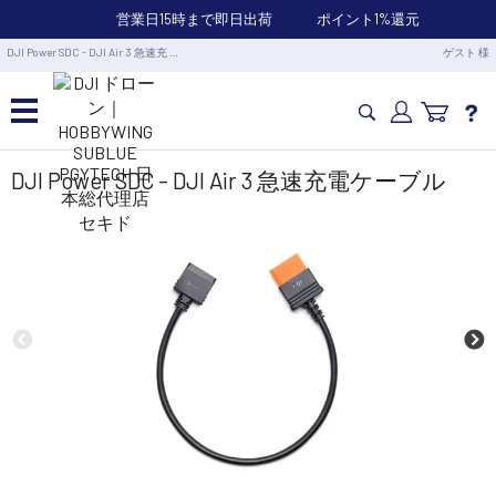
営業日15時まで即日出荷
ポイント1%還元
DJI Power SDC - DJI Air 3 急速充 …
ゲスト 様
カメラドローン・生活家電
DJI Power SDC - DJI Air 3 急速充電ケーブル
カメラ・スタビライザー
業務用ドローン・業務関連製品
水中ドローン(ROV)・水中スクーター
RC・ロボット部品