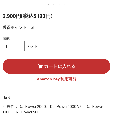
講習会･国家資格･WEBセミナー
2,900円(税込3,190円)
定期配信!
獲得ポイント：31
サポート・Q&A / 法人・学生のお客様
個数
セット
取扱店舗一覧
カートに入れる
SEKIDO
コーポレートサイト
Amazon Pay 利用可能
SEKIDO 会社概要
JAN:
互換性：DJI Power 2000、DJI Power 1000 V2、DJI Power
1000、DJI Power 500、