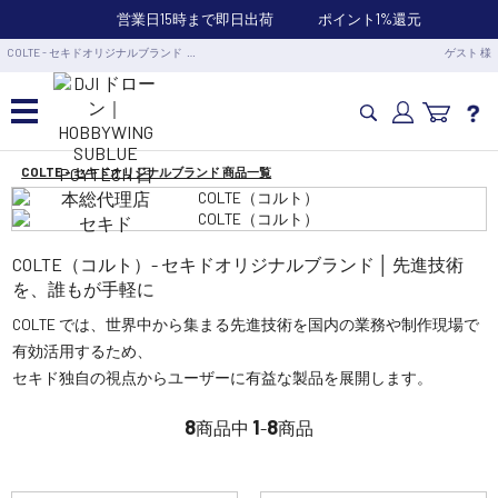
営業日15時まで即日出荷
ポイント1%還元
COLTE - セキドオリジナルブランド …
ゲスト 様
COLTE - セキドオリジナルブランド 商品一覧
カメラドローン・生活家電
カメラ・スタビライザー
COLTE（コルト）- セキドオリジナルブランド │ 先進技術
を、誰もが手軽に
業務用ドローン・業務関連製品
COLTE では、世界中から集まる先進技術を国内の業務や制作現場で
有効活用するため、
セキド独自の視点からユーザーに有益な製品を展開します。
水中ドローン(ROV)・水中スクーター
8
1
8
商品中
-
商品
RC・ロボット部品