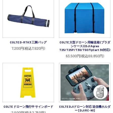
講習会･国家資格･WEBセミナー
定期配信!
サポート・Q&A / 法人・学生のお客様
COLTE D-RTK3 三脚バッグ
COLTE 大型ドローン用輸送箱 (プラダ
ンケース) (DJI Agras
7,200円(税込7,920円)
T25/T25P/T30/T50 FlyCart 30対応)
取扱店舗一覧
63,500円(税込69,850円)
SEKIDO
コーポレートサイト
SEKIDO 会社概要
COLTE ドローン飛行中 サインボード
COLTE DJIドローン対応 送信機ホルダ
ー [DJI RC-N1]
2,500円(税込2,750円)