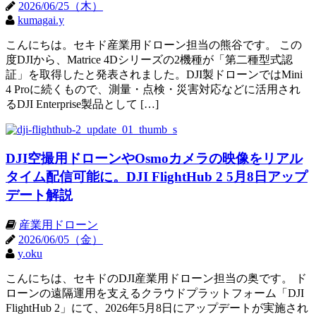
2026/06/25（木）
kumagai.y
こんにちは。セキド産業用ドローン担当の熊谷です。 この
度DJIから、Matrice 4Dシリーズの2機種が「第二種型式認
証」を取得したと発表されました。DJI製ドローンではMini
4 Proに続くもので、測量・点検・災害対応などに活用され
るDJI Enterprise製品として […]
DJI空撮用ドローンやOsmoカメラの映像をリアル
タイム配信可能に。DJI FlightHub 2 5月8日アップ
デート解説
産業用ドローン
2026/06/05（金）
y.oku
こんにちは、セキドのDJI産業用ドローン担当の奥です。 ド
ローンの遠隔運用を支えるクラウドプラットフォーム「DJI
FlightHub 2」にて、2026年5月8日にアップデートが実施され