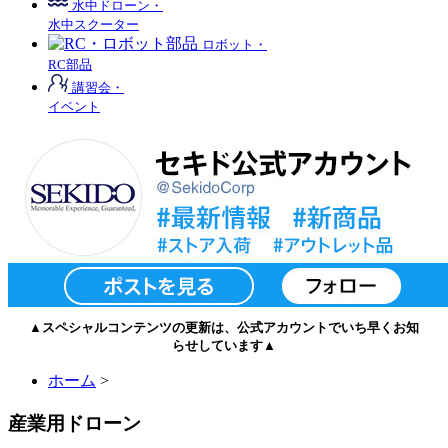
水中ドローン・
水中スクーター
ロボット・
RC部品
講習会・
イベント
▲スペシャルコンテンツの更新は、公式アカウントでいち早くお知
らせしています▲
ホーム
>
産業用ドローン