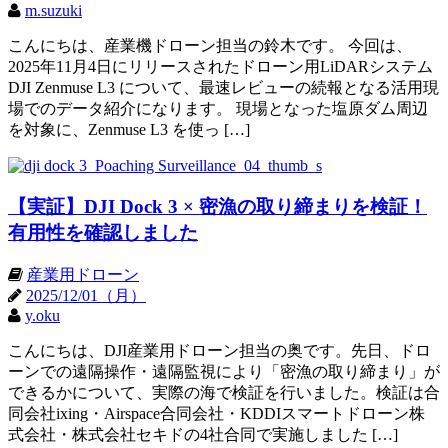
m.suzuki
こんにちは、産業機ドローン担当の鈴木です。 今回は、
2025年11月4日にリリースされたドローン用LiDARシステム
DJI Zenmuse L3 について、最速レビューの続報となる活用現
場でのデータ紹介になります。 現場となった塩原ダム周辺
を対象に、Zenmuse L3 を使っ […]
【実証】DJI Dock 3 × 密漁の取り締まりを検証！
有用性を確認しました
産業用ドローン
2025/12/01（月）
y.oku
こんにちは、DJI産業用ドローン担当の奥です。先日、ドロ
ーンでの遠隔操作・遠隔監視により「密漁の取り締まり」が
できるかについて、実際の海で検証を行いました。検証は合
同会社ixing・Airspace合同会社・KDDIスマートドローン株
式会社・株式会社セキドの4社合同で実施しました […]