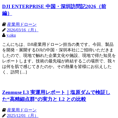
DJI ENTERPRISE 中国・深圳訪問記2026（前
編）
産業用ドローン
2026/03/16（月）
y.oku
こんにちは、DJI産業用ドローン担当の奥です。今回、製品
を開発・展開するDJIの中国・深圳本社にご招待いただきま
したので、現地で触れた企業文化や施設、現地で得た知見を
レポートします。技術の最先端が終結するこの場所で、我々
は何を肌で感じてきたのか。その熱量を皆様にお伝えした
く、訪問 […]
Zenmuse L3 実運用レポート｜塩原ダムで検証し
た“高精細点群”の実力と L2 との比較
産業用ドローン
2025/12/01（月）