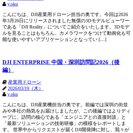
y.oku
こんにちは、DJI産業用ドローン担当の奥です。今回は2026
年3月26日にリリースされました無償の3Dモデルビューワー
である「DJI Reality」についてご紹介をいたします。3Dモデ
ルを見ることはもちろん、カメラワークをつけて動画化も可
能な使いやすいアプリケーションとなってい […]
DJI ENTERPRISE 中国・深圳訪問記2026（後
編）
産業用ドローン
2026/03/19（木）
y.oku
こんにちは、DJI産業機担当の奥です。前編では深圳の街並
みや本社の熱気をお届けしましたが、この後編ではよりディ
ープに、訪問の核心である「エンジニアとの直接対談」と
「最新ソリューションの技術研修」の模様をレポートしま
す。 世界中からリクエストが届くDJI開発陣に対し、我々が