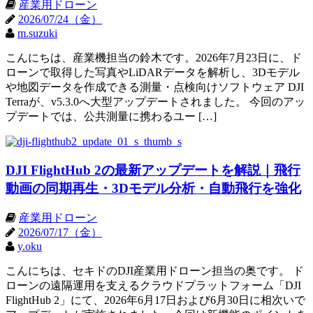
産業用ドローン
2026/07/24（金）
m.suzuki
こんにちは、産業機担当の鈴木です。2026年7月23日に、ド
ローンで取得した写真やLiDARデータを解析し、3Dモデル
や地図データを作成できる測量・点検向けソフトウェア DJI
Terraが、v5.3.0へ大型アップデートされました。 今回のアッ
プデートでは、公共測量に携わるユー […]
DJI FlightHub 2の最新アップデートを解説｜飛行
動画の同期再生・3Dモデル分析・自動飛行を強化
産業用ドローン
2026/07/17（金）
y.oku
こんにちは、セキドのDJI産業用ドローン担当の奥です。 ド
ローンの遠隔運用を支えるクラウドプラットフォーム「DJI
FlightHub 2」にて、2026年6月17日および6月30日に相次いで