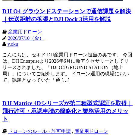
DJI O4 グラウンドステーションで通信課題を解決
｜伝送距離の拡張とDJI Dock 3活用を解説
産業用ドローン
2026/07/10（金）
y.oku
こんにちは、セキド DJI産業用ドローン担当の奥です。 今回
は、DJI Enterpriseより2026年6月に新アクセサリーとしてリ
リースされました、「DJI O4 GROUND STATION（地上
局）」についてご紹介します。 ドローン運用の現場におい
て、課題となっていた「通 […]
DJI Matrice 4Dシリーズが第二種型式認証を取得｜
飛行許可・承認申請の簡略化と業務活用のメリッ
ト
ドローンのルール・許可申請
,
産業用ドローン