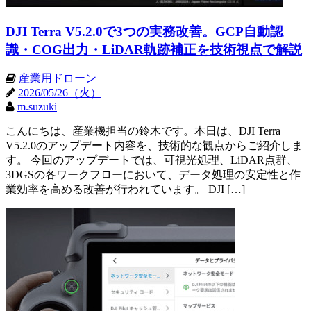
DJI Terra V5.2.0で3つの実務改善。GCP自動認
識・COG出力・LiDAR軌跡補正を技術視点で解説
産業用ドローン
2026/05/26（火）
m.suzuki
こんにちは、産業機担当の鈴木です。本日は、DJI Terra
V5.2.0のアップデート内容を、技術的な観点からご紹介しま
す。 今回のアップデートでは、可視光処理、LiDAR点群、
3DGSの各ワークフローにおいて、データ処理の安定性と作
業効率を高める改善が行われています。 DJI […]