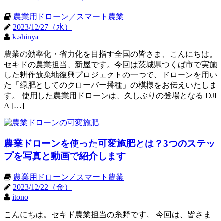
農業用ドローン／スマート農業
2023/12/27（水）
k.shinya
農業の効率化・省力化を目指す全国の皆さま、こんにちは。
セキドの農業担当、新屋です。今回は茨城県つくば市で実施
した耕作放棄地復興プロジェクトの一つで、ドローンを用い
た「緑肥としてのクローバー播種」の模様をお伝えいたしま
す。 使用した農業用ドローンは、久しぶりの登場となる DJI
A […]
農業ドローンを使った可変施肥とは？3つのステッ
プを写真と動画で紹介します
農業用ドローン／スマート農業
2023/12/22（金）
itono
こんにちは。セキド農業担当の糸野です。 今回は、皆さま