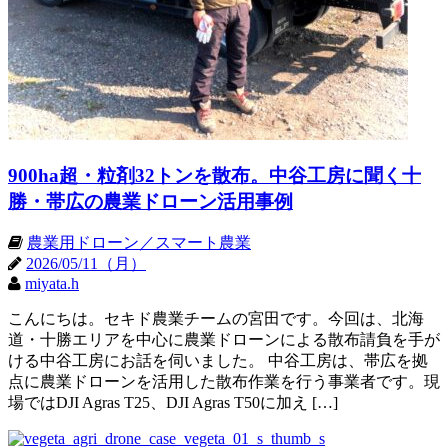
900ha超・粒剤32トンを散布。中谷工房に聞く十
勝・帯広の農業ドローン活用事例
農業用ドローン／スマート農業
2026/05/11（月）
miyata.h
こんにちは。セキド農業チームの宮田です。今回は、北海
道・十勝エリアを中心に農業ドローンによる散布請負を手が
ける中谷工房にお話を伺いました。 中谷工房は、帯広を拠
点に農業ドローンを活用した散布作業を行う事業者です。現
場ではDJI Agras T25、DJI Agras T50に加え […]