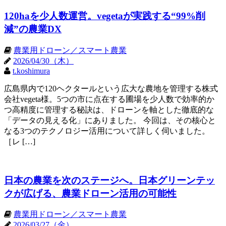
120haを少人数運営。vegetaが実践する“99%削
減”の農業DX
農業用ドローン／スマート農業
2026/04/30（木）
t.koshimura
広島県内で120ヘクタールという広大な農地を管理する株式
会社vegeta様。5つの市に点在する圃場を少人数で効率的か
つ高精度に管理する秘訣は、ドローンを軸とした徹底的な
「データの見える化」にありました。 今回は、その核心と
なる3つのテクノロジー活用について詳しく伺いました。
［レ […]
日本の農業を次のステージへ。日本グリーンテッ
クが広げる、農業ドローン活用の可能性
農業用ドローン／スマート農業
2026/03/27（金）