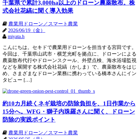
千葉県で累計3,000ha以上のドローン農薬散布。株
式会社花縞に聞く導入効果
農業用ドローン／スマート農業
2026/06/19（金）
miyata.h
こんにちは。セキドで農業用ドローンを担当する宮田です。
今回は、千葉県山武市・横芝光町を拠点に、ドローンによる
農薬散布代行やドローンスクール、外壁点検、海水浴場監視
などを展開する株式会社花縞（かしま）で、農薬散布をはじ
め、さまざまなドローン業務に携わっている橋本さんにイン
タビュー […]
約10カ月続くネギ栽培の防除負担を、1日作業から
15分へ。WFG・獅子内珠羅さんに聞く、ドローン
防除の実践ポイント
農業用ドローン／スマート農業