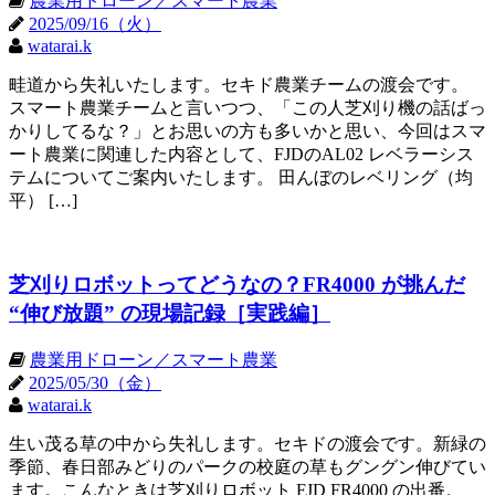
農業用ドローン／スマート農業
2025/09/16（火）
watarai.k
畦道から失礼いたします。セキド農業チームの渡会です。
スマート農業チームと言いつつ、「この人芝刈り機の話ばっ
かりしてるな？」とお思いの方も多いかと思い、今回はスマ
ート農業に関連した内容として、FJDのAL02 レベラーシス
テムについてご案内いたします。 田んぼのレベリング（均
平） […]
芝刈りロボットってどうなの？FR4000 が挑んだ
“伸び放題” の現場記録［実践編］
農業用ドローン／スマート農業
2025/05/30（金）
watarai.k
生い茂る草の中から失礼します。セキドの渡会です。新緑の
季節、春日部みどりのパークの校庭の草もグングン伸びてい
ます。こんなときは芝刈りロボット FJD FR4000 の出番。