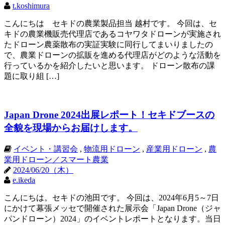
t.koshimura
こんにちは セキドの農業製品担当 越村です。 今回は、セ
キドの農業機販売代理店であるコヤワタドローンが実施され
たドローン農薬散布の実証実験に同行してまいりましたの
で、農業ドローンの拡販を進める代理店がどのような活動を
行っているかを紹介したいと思います。 ドローン散布の課
題に取り組 […]
Japan Drone 2024出展レポート！セキドブースの
全貌を現場からお届けします。
イベント・講習会
,
物流用ドローン
,
産業用ドローン
,
農
業用ドローン／スマート農業
2024/06/20（木）
e.ikeda
こんにちは。セキドの池田です。 今回は、2024年6月5～7日
にかけて幕張メッセで開催された展示会「Japan Drone（ジャ
パンドローン）2024」のイベントレポートとなります。当日