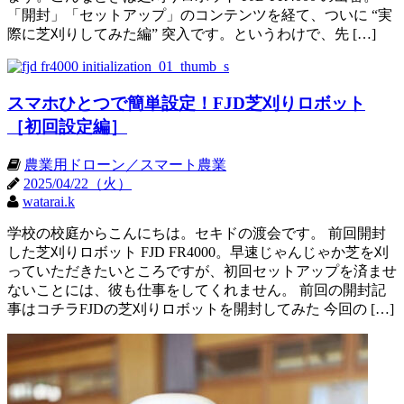
「開封」「セットアップ」のコンテンツを経て、ついに “実
際に芝刈りしてみた編” 突入です。というわけで、先 […]
スマホひとつで簡単設定！FJD芝刈りロボット
［初回設定編］
農業用ドローン／スマート農業
2025/04/22（火）
watarai.k
学校の校庭からこんにちは。セキドの渡会です。 前回開封
した芝刈りロボット FJD FR4000。早速じゃんじゃか芝を刈
っていただきたいところですが、初回セットアップを済ませ
ないことには、彼も仕事をしてくれません。 前回の開封記
事はコチラFJDの芝刈りロボットを開封してみた 今回の […]