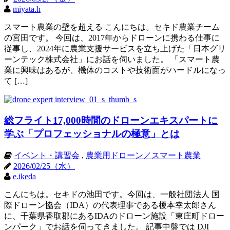
miyata.h
スマート農業の壁を超える こんにちは。セキド農業チーム
の宮田です。 今回は、2017年からドローンに携わる仕事に
従事し、2024年に農業支援サービスを立ち上げた「日本グリ
ーンテック株式会社」にお話を伺いました。 「スマート農
業に興味はあるが、機体のコストや技術面がハードルになっ
て […]
総フライト17,000時間のドローンエキスパートに
学ぶ「プロフェッショナルの極意」とは
イベント・講習会
,
農業用ドローン／スマート農業
2026/02/25（水）
e.ikeda
こんにちは。セキドの池田です。今回は、一般社団法人 国
際ドローン協会（IDA）の代表理事である榎本幸太郎さん
に、千葉県香取郡にあるIDAのドローン施設「東庄町ドロー
ンパーク」でお話を伺ってきました。 記事中盤では DJI