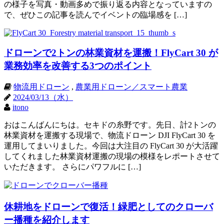
の様子を写真・動画多めで振り返る内容となっていますの
で、ぜひこの記事を読んでイベントの臨場感を […]
ドローンで2トンの林業資材を運搬！FlyCart 30 が
業務効率を改善する3つのポイント
物流用ドローン
,
農業用ドローン／スマート農業
2024/03/13（水）
itono
おはこんばんにちは。セキドの糸野です。先日、計2トンの
林業資材を運搬する現場で、物流ドローン DJI FlyCart 30 を
運用してまいりました。今回は大注目の FlyCart 30 が大活躍
してくれました林業資材運搬の現場の模様をレポートさせて
いただきます。 さらにパワフルに […]
休耕地をドローンで復活！緑肥としてのクローバ
ー播種を紹介します