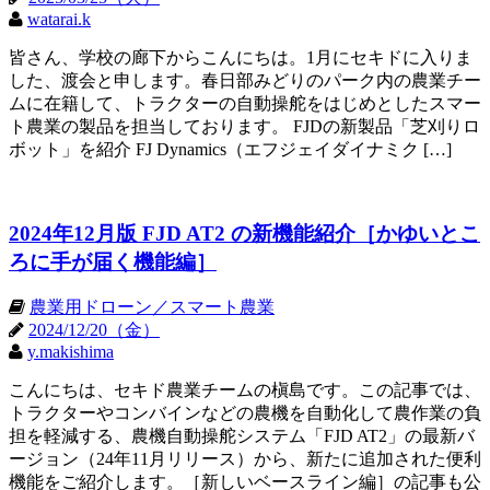
watarai.k
皆さん、学校の廊下からこんにちは。1月にセキドに入りま
した、渡会と申します。春日部みどりのパーク内の農業チー
ムに在籍して、トラクターの自動操舵をはじめとしたスマー
ト農業の製品を担当しております。 FJDの新製品「芝刈りロ
ボット」を紹介 FJ Dynamics（エフジェイダイナミク […]
2024年12月版 FJD AT2 の新機能紹介［かゆいとこ
ろに手が届く機能編］
農業用ドローン／スマート農業
2024/12/20（金）
y.makishima
こんにちは、セキド農業チームの槇島です。この記事では、
トラクターやコンバインなどの農機を自動化して農作業の負
担を軽減する、農機自動操舵システム「FJD AT2」の最新バ
ージョン（24年11月リリース）から、新たに追加された便利
機能をご紹介します。［新しいベースライン編］の記事も公