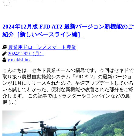
[…]
2024年12月版 FJD AT2 最新バージョン新機能のご
紹介［新しいベースライン編］
農業用ドローン／スマート農業
2024/12/09（月）
y.makishima
こんにちは、セキド農業チームの槇島です。今回はセキドで
取り扱う農機自動操舵システム「FJD AT2」の最新バージョ
ンが11月にリリースされたので、早速アップデートしていろ
いろ試してわかった、便利な新機能や改善された部分をご紹
介します。 この記事ではトラクターやコンバインなどの農
機 […]