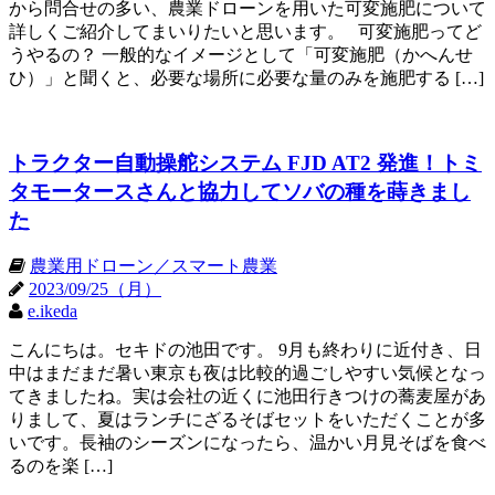
から問合せの多い、農業ドローンを用いた可変施肥について
詳しくご紹介してまいりたいと思います。 可変施肥ってど
うやるの？ 一般的なイメージとして「可変施肥（かへんせ
ひ）」と聞くと、必要な場所に必要な量のみを施肥する […]
トラクター自動操舵システム FJD AT2 発進！トミ
タモータースさんと協力してソバの種を蒔きまし
た
農業用ドローン／スマート農業
2023/09/25（月）
e.ikeda
こんにちは。セキドの池田です。 9月も終わりに近付き、日
中はまだまだ暑い東京も夜は比較的過ごしやすい気候となっ
てきましたね。実は会社の近くに池田行きつけの蕎麦屋があ
りまして、夏はランチにざるそばセットをいただくことが多
いです。長袖のシーズンになったら、温かい月見そばを食べ
るのを楽 […]