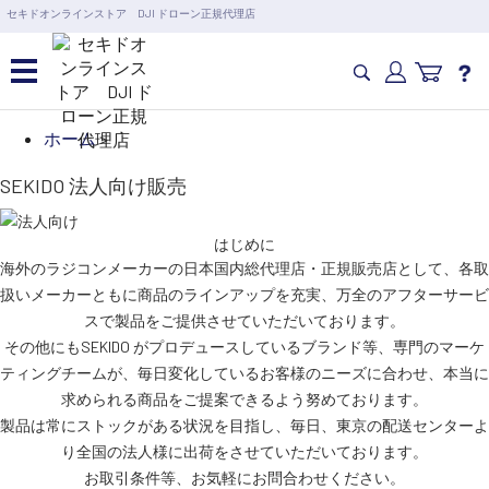
営業日の15時まで即日出荷
セキドオンラインストア DJI ドローン正規代理店
6,000円以上のご購入で送料無料！ポイント1%還元 >>
カメラドローン・生活家電
ホーム
>
カテゴリ一覧を開く
SEKIDO 法人向け販売
カメラ・スタビライザー
業務用ドローン・業務
関連製品
はじめに
水中ドローン(ROV)・水中スクーター
海外のラジコンメーカーの日本国内総代理店・正規販売店として、各取
RC・ロボット部品
扱いメーカーともに商品のラインアップを充実、万全のアフターサービ
講習会･国家資格･WEBセミナー
スで製品をご提供させていただいております。
スペシャルコンテンツ
定期配信!
その他にもSEKIDO がプロデュースしているブランド等、専門のマーケ
ティングチームが、毎日変化しているお客様のニーズに合わせ、本当に
サポート・Q&A / 法人・学生のお客様
求められる商品をご提案できるよう努めております。
製品は常にストックがある状況を目指し、毎日、東京の配送センターよ
り全国の法人様に出荷をさせていただいております。
お取引条件等、お気軽にお問合わせください。
取扱店舗一覧