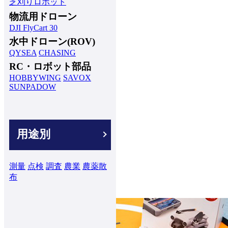
芝刈りロボット
物流用ドローン
DJI FlyCart 30
水中ドローン(ROV)
QYSEA
CHASING
RC・ロボット部品
HOBBYWING
SAVOX
SUNPADOW
用途別
測量
点検
調査
農業
農薬散
布