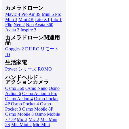
カメラドローン
Mavic 4 Pro
Air 3S
Mini 5 Pro
Mini 3
Mini 4K
Lito X1
Lito 1
Flip
Neo 2
Neo
Avata 360
Avata 2
Inspire 3
カメラドローン関連用
品
Goggles 2
DJI RC
リモート
ID
生活家電
Power シリーズ
ROMO
ハンドヘルド・
アクションカメラ
Osmo 360
Osmo Nano
Osmo
Action 6
Osmo Action 5 Pro
Osmo Action 4
Osmo Pocket
4P
Osmo Pocket 4
Osmo
Pocket 3
Osmo Mobile 8P
Osmo Mobile 8
Osmo Mobile
7 / 7P
Mic 3
Mic 2
Mic Mini
2S
Mic Mini 2
Mic Mini