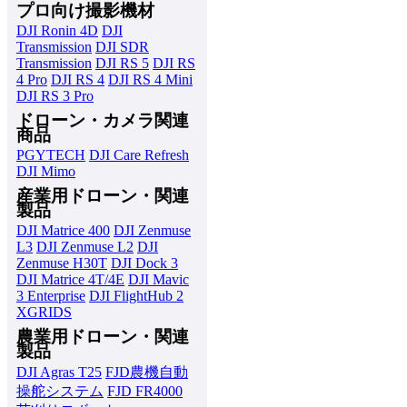
プロ向け撮影機材
DJI Ronin 4D
DJI
Transmission
DJI SDR
Transmission
DJI RS 5
DJI RS
4 Pro
DJI RS 4
DJI RS 4 Mini
DJI RS 3 Pro
ドローン・カメラ関連
商品
PGYTECH
DJI Care Refresh
DJI Mimo
産業用ドローン・関連
製品
DJI Matrice 400
DJI Zenmuse
L3
DJI Zenmuse L2
DJI
Zenmuse H30T
DJI Dock 3
DJI Matrice 4T/4E
DJI Mavic
3 Enterprise
DJI FlightHub 2
XGRIDS
農業用ドローン・関連
製品
DJI Agras T25
FJD農機自動
操舵システム
FJD FR4000