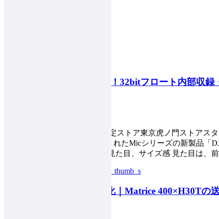
DJI Mic Mini 2S レビュー！32bitフロート内
したワイヤレスマイク
UPDATE :
2026/08/04（火）
みなさん、こんにちは。DJI認定ストア東京虎ノ門ストアスタ
は、2026年8月4日21時に発表されたMicシリーズの新製品「DJI M
ビューします。 Mic Mini 2Sの見た目、サイズ感 見た目は、前モデ
送電線点検の撮影を効率化｜Matrice 400×H30
検証