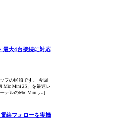
部収録・最大4台接続に対応
ッフの栁沼です。 今回
ic Mini 2S」を最速レ
ルのMic Mini […]
Tの送電線フォローを実機