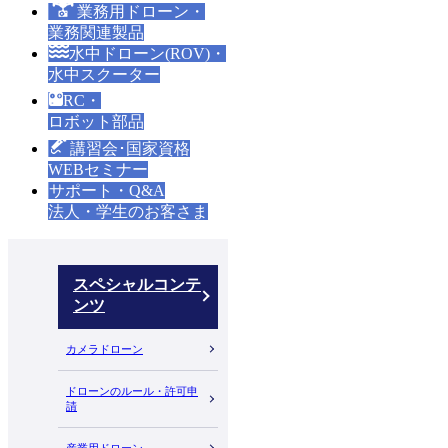
業務用ドローン・
業務関連製品
水中ドローン(ROV)・
水中スクーター
RC・
ロボット部品
講習会･国家資格
WEBセミナー
サポート・Q&A
法人・学生のお客さま
スペシャルコンテ
ンツ
カメラドローン
ドローンのルール・許可申
請
産業用ドローン