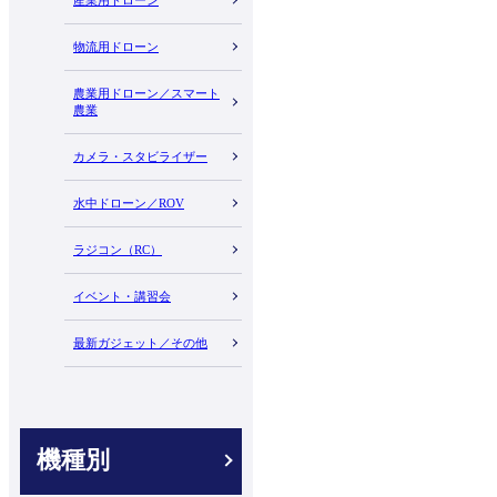
物流用ドローン
農業用ドローン／スマート
農業
カメラ・スタビライザー
水中ドローン／ROV
ラジコン（RC）
イベント・講習会
最新ガジェット／その他
機種別