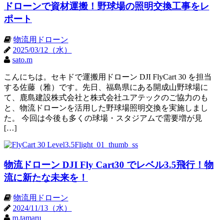
ドローンで資材運搬！野球場の照明交換工事をレ
ポート
物流用ドローン
2025/03/12（水）
sato.m
こんにちは。セキドで運搬用ドローン DJI FlyCart 30 を担当
する佐藤（雅）です。先日、福島県にある開成山野球場に
て、鹿島建設株式会社と株式会社ユアテックのご協力のも
と、物流ドローンを活用した野球場照明交換を実施しまし
た。 今回は今後も多くの球場・スタジアムで需要増が見
[…]
物流ドローン DJI Fly Cart30 でレベル3.5飛行！物
流に新たな未来を！
物流用ドローン
2024/11/13（水）
m.tamaru