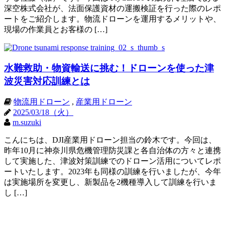
深空株式会社が、法面保護資材の運搬検証を行った際のレポ
ートをご紹介します。物流ドローンを運用するメリットや、
現場の作業員とお客様の […]
水難救助・物資輸送に挑む！ドローンを使った津
波災害対応訓練とは
物流用ドローン
,
産業用ドローン
2025/03/18（火）
m.suzuki
こんにちは、DJI産業用ドローン担当の鈴木です。今回は、
昨年10月に神奈川県危機管理防災課と各自治体の方々と連携
して実施した、津波対策訓練でのドローン活用についてレポ
ートいたします。2023年も同様の訓練を行いましたが、今年
は実施場所を変更し、新製品を2機種導入して訓練を行いま
し […]