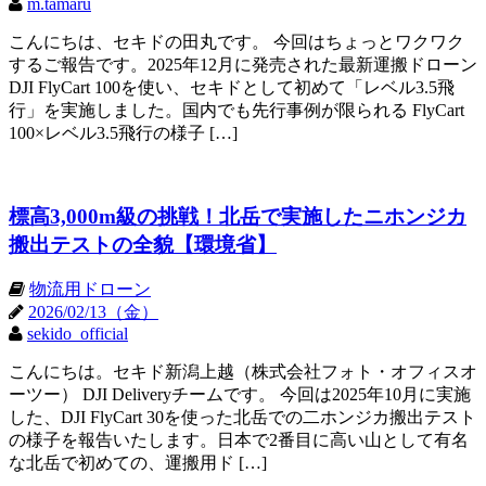
m.tamaru
こんにちは、セキドの田丸です。 今回はちょっとワクワク
するご報告です。2025年12月に発売された最新運搬ドローン
DJI FlyCart 100を使い、セキドとして初めて「レベル3.5飛
行」を実施しました。国内でも先行事例が限られる FlyCart
100×レベル3.5飛行の様子 […]
標高3,000m級の挑戦！北岳で実施したニホンジカ
搬出テストの全貌【環境省】
物流用ドローン
2026/02/13（金）
sekido_official
こんにちは。セキド新潟上越（株式会社フォト・オフィスオ
ーツー） DJI Deliveryチームです。 今回は2025年10月に実施
した、DJI FlyCart 30を使った北岳での二ホンジカ搬出テスト
の様子を報告いたします。日本で2番目に高い山として有名
な北岳で初めての、運搬用ド […]