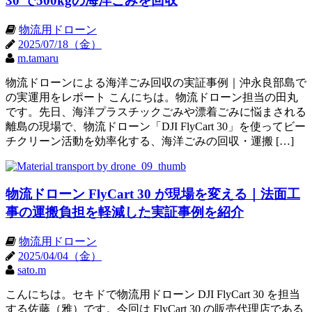
30 で500kgの海洋ごみを回収
物流用ドローン
2025/07/18（金）
m.tamaru
物流ドローンによる海洋ごみ回収の実証事例｜沖永良部島で
の実運用をレポート こんにちは。物流ドローン担当の田丸
です。先日、海洋プラスチックごみや漂着ごみに悩まされる
離島の現場で、物流ドローン「DJI FlyCart 30」を使ってビー
チクリーン活動を効率化する、海洋ごみの回収・運搬 […]
物流ドローン FlyCart 30 が現場を変える｜法面工
事の運搬負担を軽減した実証事例を紹介
物流用ドローン
2025/04/04（金）
sato.m
こんにちは。セキドで物流用ドローン DJI FlyCart 30 を担当
する佐藤（雅）です。今回は FlyCart 30 の販売代理店である