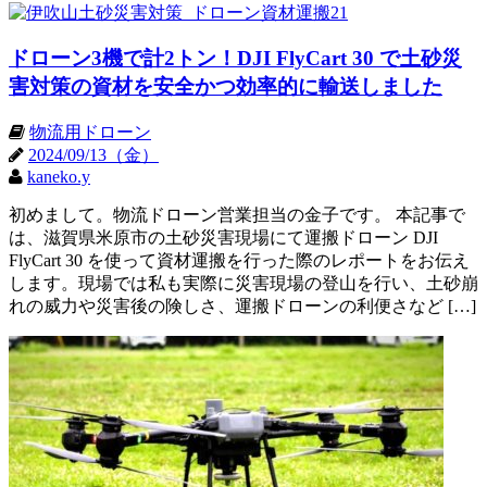
ドローン3機で計2トン！DJI FlyCart 30 で土砂災
害対策の資材を安全かつ効率的に輸送しました
物流用ドローン
2024/09/13（金）
kaneko.y
初めまして。物流ドローン営業担当の金子です。 本記事で
は、滋賀県米原市の土砂災害現場にて運搬ドローン DJI
FlyCart 30 を使って資材運搬を行った際のレポートをお伝え
します。現場では私も実際に災害現場の登山を行い、土砂崩
れの威力や災害後の険しさ、運搬ドローンの利便さなど […]