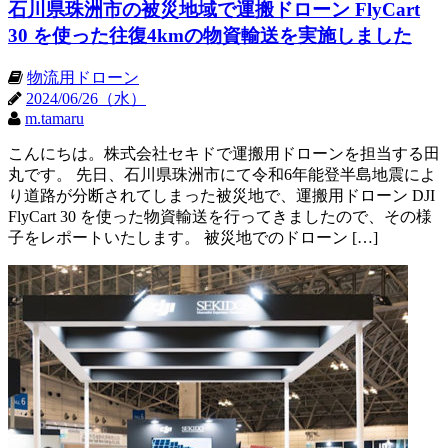
石川県珠洲市の被災地域で運搬ドローン FlyCart
30 を使った往復4kmの物資輸送を実施しました
物流用ドローン
2024/06/26（水）
m.tamaru
こんにちは。株式会社セキドで運搬用ドローンを担当する田
丸です。 先日、石川県珠洲市にて令和6年能登半島地震によ
り道路が分断されてしまった被災地で、運搬用ドローン DJI
FlyCart 30 を使った物資輸送を行ってきましたので、その様
子をレポートいたします。 被災地でのドローン […]