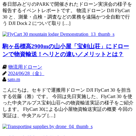
春日部みどりのPARKで開催されたドローン実演会の様子を
報告するイベントレポートです。 物流ドローン DJI FlyCart
30 と、測量・点検・調査などの業務を遠隔かつ全自動で行
う DJI Dock 2 について取り […]
駒ヶ岳標高2900mの山小屋「宝剣山荘」にドロー
ンで物資輸送！ヘリとの違い／メリットとは？
物流用ドローン
2024/06/28（金）
sato.m
こんにちは。セキドで運搬用ドローン DJI FlyCart 30 を担当
する佐藤（雅）です。 今回は先日実施した、FlyCart 30 を使
った中央アルプス宝剣山荘への物資輸送実証の様子をご紹介
します。 FlyCart 30による山小屋物資輸送実証の概要 今回の
実証は、中央アルプ […]