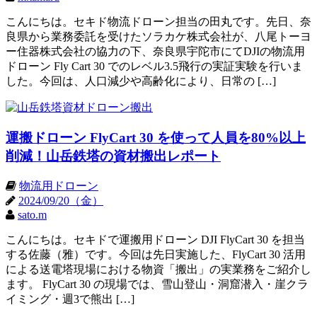
こんにちは。セキド物流ドローン担当の田丸です。先日、奈
良県から業務委託を受けたソラカケ株式会社が、八尾トーヨ
ー住器株式会社の協力の下、奈良県宇陀市にてDJIの物流用
ドローン Fly Cart 30 でのレベル3.5飛行の実証実験を行いま
した。今回は、人口減少や高齢化により、日常の […]
運搬ドローン FlyCart 30 を使って人員を80%以上
削減！山岳鉄塔の資材搬出レポート
物流用ドローン
2024/09/20（金）
sato.m
こんにちは。セキドで運搬用ドローン DJI FlyCart 30 を担当
する佐藤（雅）です。今回は先日実施した、FlyCart 30 活用
による送電塔現場における物資「搬出」の実業務をご紹介し
ます。 FlyCart 30 の現場では、雪山登山・洞窟潜入・崖クラ
イミング・週3で熊出 […]