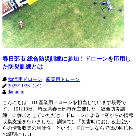
春日部市 総合防災訓練に参加！ドローンを応用し
た防災訓練とは
物流用ドローン
,
産業用ドローン
2025/11/26（水）
danno.m
こんにちは、DJI産業用ドローンを担当しています段野で
す。 10月18日、埼玉県春日部市が主催した「総合防災訓
練」に参加させていただき、ドローンによる上空からの情報
収集支援を行いました。 訓練では「災害時における上空か
らの情報収集の利便性」という、ドローンならではの即応性
の証明に […]