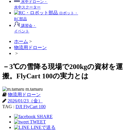
水中ドローン・
水中スクーター
ロボット・
RC部品
講習会・
イベント
ホーム
>
物流用ドローン
>
－3℃の雪降る現場で200kgの資材を運
搬。FlyCart 100の実力とは
m.tamaru
物流用ドローン
2026/01/23（金）
TAG :
DJI FlyCart 100
SHARE
TWEET
LINEで送る