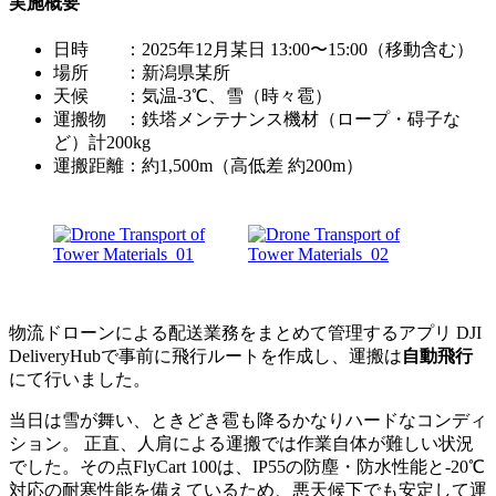
実施概要
日時 ：2025年12月某日 13:00〜15:00（移動含む）
場所 ：新潟県某所
天候 ：気温-3℃、雪（時々雹）
運搬物 ：鉄塔メンテナンス機材（ロープ・碍子な
ど）計200kg
運搬距離：約1,500m（高低差 約200m）
物流ドローンによる配送業務をまとめて管理するアプリ DJI
DeliveryHubで事前に飛行ルートを作成し、運搬は
自動飛行
にて行いました。
当日は雪が舞い、ときどき雹も降るかなりハードなコンディ
ション。 正直、人肩による運搬では作業自体が難しい状況
でした。その点FlyCart 100は、IP55の防塵・防水性能と-20℃
対応の耐寒性能を備えているため、悪天候下でも安定して運