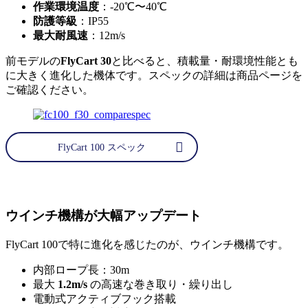
作業環境温度
：-20℃〜40℃
防護等級
：IP55
最大耐風速
：12m/s
前モデルの
FlyCart 30
と比べると、積載量・耐環境性能とも
に大きく進化した機体です。スペックの詳細は商品ページを
ご確認ください。
FlyCart 100 スペック
ウインチ機構が大幅アップデート
FlyCart 100で特に進化を感じたのが、ウインチ機構です。
内部ロープ長：30m
最大
1.2m/s
の高速な巻き取り・繰り出し
電動式アクティブフック搭載