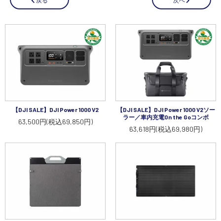
講習会･国家資格･WEBセミナー
定期配信!
サポート・Q&A / 法人・学生のお客様
取扱店舗一覧
【DJI SALE】DJI Power 1000 V2
【DJI SALE】DJI Power 1000 V2ソー
ラー／車内充電On the Goコンボ
63,500円(税込69,850円)
63,618円(税込69,980円)
SEKIDO
コーポレートサイト
SEKIDO 会社概要