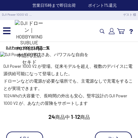
営業日15時まで即日出荷
ポイント1%還元
DJI Power 1000 V2 …
ゲスト 様
DJI Power 1000 V2 商品一覧
カメラドローン・生活家電
DJI Power 1000 V2 が登場。従来モデルを超え、複数のデバイスに電
カメラ・スタビライザー
源供給可能になって登場しました。
ドローンなどの電源が必要な場所でも、主電源なしで充電をするこ
業務用ドローン・業務関連製品
とが実現できます。
1024Whの大容量で、長時間の外出も安心。堅牢設計の DJI Power
1000 V2 が、あなたの冒険をサポートします
水中ドローン(ROV)・水中スクーター
24
1
12
商品中
-
商品
RC・ロボット部品
次へ
戻る