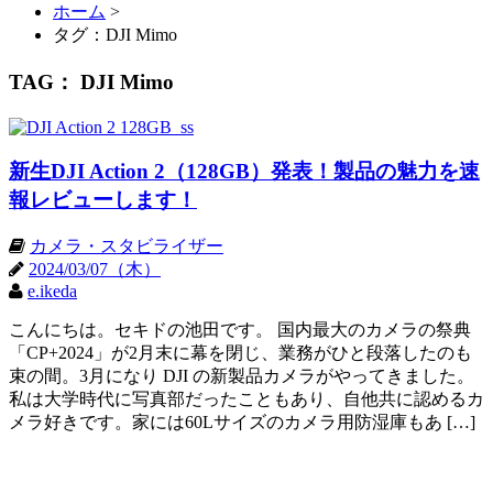
ホーム
>
タグ：DJI Mimo
TAG： DJI Mimo
新生DJI Action 2（128GB）発表！製品の魅力を速
報レビューします！
カメラ・スタビライザー
2024/03/07（木）
e.ikeda
こんにちは。セキドの池田です。 国内最大のカメラの祭典
「CP+2024」が2月末に幕を閉じ、業務がひと段落したのも
束の間。3月になり DJI の新製品カメラがやってきました。
私は大学時代に写真部だったこともあり、自他共に認めるカ
メラ好きです。家には60Lサイズのカメラ用防湿庫もあ […]