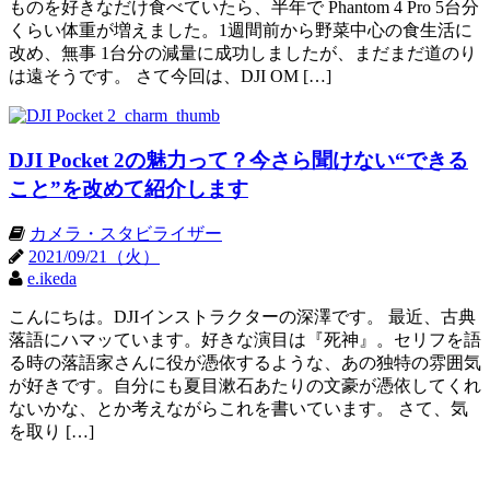
ものを好きなだけ食べていたら、半年で Phantom 4 Pro 5台分
くらい体重が増えました。1週間前から野菜中心の食生活に
改め、無事 1台分の減量に成功しましたが、まだまだ道のり
は遠そうです。 さて今回は、DJI OM […]
DJI Pocket 2の魅力って？今さら聞けない“できる
こと”を改めて紹介します
カメラ・スタビライザー
2021/09/21（火）
e.ikeda
こんにちは。DJIインストラクターの深澤です。 最近、古典
落語にハマッています。好きな演目は『死神』。セリフを語
る時の落語家さんに役が憑依するような、あの独特の雰囲気
が好きです。自分にも夏目漱石あたりの文豪が憑依してくれ
ないかな、とか考えながらこれを書いています。 さて、気
を取り […]