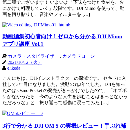
第二弾でございます！ いよいよ「下味をつけた食材を、火
にかけて料理していく」段階です。DJI Mimo を使って、動
画を切り貼りし、音楽やフィルターを […]
動画編集初心者向け！ゼロから分かる DJI Mimo
アプリ講座 Vol.1
カメラ・スタビライザー
,
カメラドローン
2021/10/12（火）
e.ikeda
こんにちは。DJIインストラクターの深澤です。 セキドに入
社して3年目になりました。激動の丸2年でした。DJIを知っ
たのは Osmo Pocket の発売がきっかけでしたので、「オズポ
ケがなかったら、今のような人生を歩むことはきっとなかっ
ただろうな」と、振り返って感傷に浸ってみた […]
3行で分かる DJI OM 5 の実機レビュー！手ぶれ補