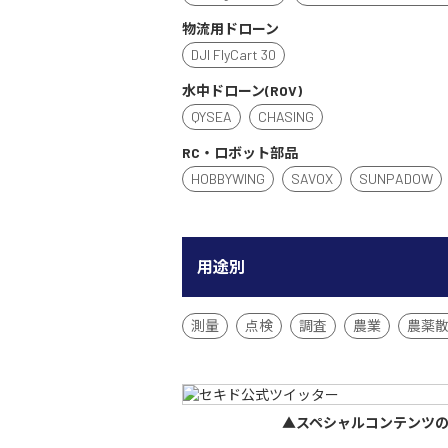
物流用ドローン
DJI FlyCart 30
水中ドローン(ROV)
QYSEA
CHASING
RC・ロボット部品
HOBBYWING
SAVOX
SUNPADOW
用途別
測量
点検
調査
農業
農薬
▲スペシャルコンテンツ