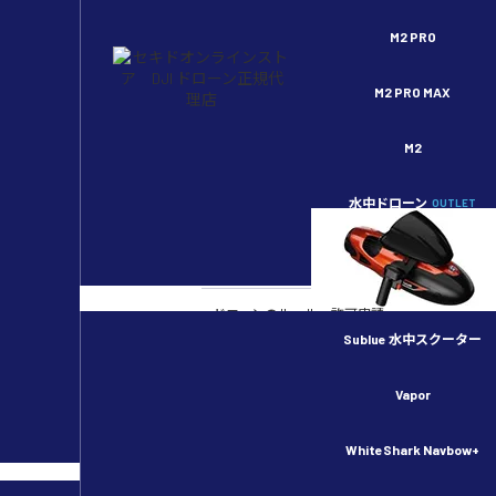
セキドオンラインストア DJI ドローン正規代理店
M2 PRO
M2 PRO MAX
M2
スペシャルコンテンツ
水中ドローン
OUTLET
カメラドローン
ドローンのルール・許可申請
Sublue 水中スクーター
産業用ドローン
Vapor
物流用ドローン
WhiteShark Navbow+
農業用ドローン／スマート農業