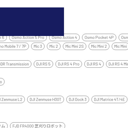
n 6
Osmo Action 5 Pro
Osmo Action 4
Osmo Pocket 4P
Osm
o Mobile 7 / 7P
Mic 3
Mic 2
Mic Mini 2S
Mic Mini 2
Mic Mini
SDR Transmission
DJI RS 5
DJI RS 4 Pro
DJI RS 4
DJI RS 4 Mi
mo
I Zenmuse L2
DJI Zenmuse H30T
DJI Dock 3
DJI Matrice 4T/4E
テム
FJD FR4000 芝刈りロボット