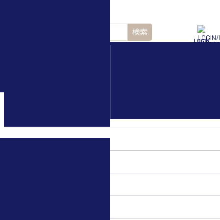
検索
LOGIN
水中ドローン(ROV)・
水中スクーター