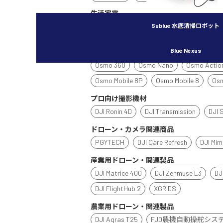
生活家電
Power シリーズ
Sublue 水底清掃ロボット
ROMO
ハンドヘルド・
Blue Nexus
アクションカメラ
Osmo 360
Osmo Nano
Osmo Actio
Osmo Mobile 8P
Osmo Mobile 8
Osm
プロ向け撮影機材
DJI Ronin 4D
DJI Transmission
DJI 
ドローン・カメラ関連商品
PGYTECH
DJI Care Refresh
DJI Mi
産業用ドローン・関連製品
DJI Matrice 400
DJI Zenmuse L3
DJ
DJI FlightHub 2
XGRIDS
農業用ドローン・関連製品
DJI Agras T25
FJD農機自動操舵シス