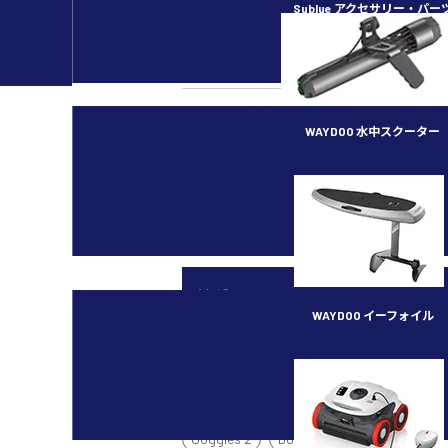
Sublue アクセサリー・パー
カメラ・スタビライザー
水中ドローン／ROV
ラジコン（RC）
WAYDOO 水中スクーター
イベント・講習会
subnado
最新ガジェット／その他
機種別
WAYDOO イーフォイル
カメラドローン
FLYER ONE PLUS
Mavic 4 Pro
Air 3S
Mini 5 Pro
Mi
カメラドローン関連用品
Goggles 2
DJI RC
リモートID