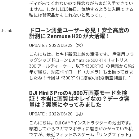
ディが来てくれないので残念ながらまだ入手できてい
ません。しかしほぼ毎日、気絶するように入眠できる
私には贅沢品かもしれないと思って […]
ドローン測量ユーザー必見！安全高度の
計測に Zenmuse H20 が大活躍！
UPDATE :
2022/06/22（水）
こんにちは。セキド新潟上越の滝澤です。 産業用フラ
ッグシップドローン DJI Matrice 300 RTK（マトリス
300 アールティーケー、以下M300RTK）の発売から約2
年が経ち、対応ペイロード（カメラ）も出揃ってきま
したね！今回は M300RTK に搭載可能な航空測量 […]
DJI Mini 3 Proの4,800万画素モードを検
証！本当に画質はキレイなの？データ容
量は？実際にやってみました
UPDATE :
2022/06/20（月）
こんにちは。DJI CAMPインストラクターの池田です。
結婚してからワガママボディに磨きがかかっていた私
ですが、最近フィットネスゲーム「リングフィット」