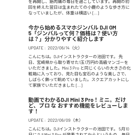
を再開し、筋肉痛の毎日を過ごしています。再開の初
回を終えた翌日は生まれたての小鹿のような歩き方に
なっていましたが、体重は横這い […]
今から始めるスマホジンバル DJI OM
5「ジンバルって何？価格は？使い方
は？」分かりやすく紹介します
UPDATE :
2022/06/14（火）
こんにちは。DJIインストラクターの池田です。 先
日、宮崎県から取り寄せた1玉1万円の高級マンゴーを
いただきました。Mini 3 Pro と同じくらいの大きさの化
粧箱に入っており、見た目も宝石のような美しさで、
しばらく飾って眺めていました。スクエアカットにし
て家族でいただきました […]
動画でわかるDJI Mini 3 Pro！ミニ。だけ
ど、プロ な おすすめ機能をレビューしま
す！
UPDATE :
2022/06/09（木）
こんにちは。DJIインストラクターの池田です。 5月10
日に DJI Mini 3 Pro が発表されてからというもの、毎日