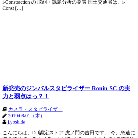
i-Constraction の 取組・課題分析の発表 国土交通省は、i-
Const […]
新発売のジンバルスタビライザー Ronin-SC の実
力と弱点はっ？！
カメラ・スタビライザー
2019/08/01（木）
j.yoshida
こんにちは、DJI認定ストア 虎ノ門の吉田です。 今、急速に