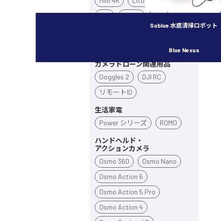
Mini 4K
Lito X1
Lito 1
Flip
Neo 2
Neo
Sublue 水底清掃ロボット
Avata 360
Avata 2
Inspire 3
Blue Nexus
カメラドローン関連用品
Goggles 2
DJI RC
リモートID
生活家電
Power シリーズ
ROMO
ハンドヘルド・
アクションカメラ
Osmo 360
Osmo Nano
Osmo Action 6
Osmo Action 5 Pro
Osmo Action 4