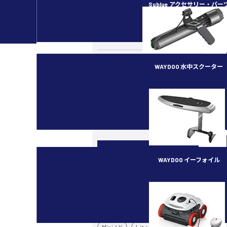
Sublue アクセサリー・パー
カメラ・スタビライザー
水中ドローン／ROV
ラジコン（RC）
WAYDOO 水中スクーター
イベント・講習会
subnado
最新ガジェット／その他
機種別
WAYDOO イーフォイル
カメラドローン
FLYER ONE PLUS
Mavic 4 Pro
Air 3S
Mini 5 Pro
Mini 3