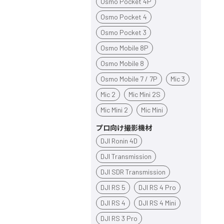
Osmo Pocket 4P
Osmo Pocket 4
Osmo Pocket 3
Osmo Mobile 8P
Osmo Mobile 8
Osmo Mobile 7 / 7P
Mic 3
Mic 2
Mic Mini 2S
Mic Mini 2
Mic Mini
プロ向け撮影機材
DJI Ronin 4D
DJI Transmission
DJI SDR Transmission
DJI RS 5
DJI RS 4 Pro
DJI RS 4
DJI RS 4 Mini
DJI RS 3 Pro