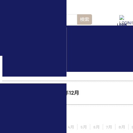
検索
LOGIN
水中ドローン(ROV)・
水中スクーター
▲スペシャルコンテンツの更新は、公式アカウントでいち早く
ホーム
>
2015年
>
12月
バックナンバー : 2015年12月
2015年
1月
2月
3月
4月
5月
6月
7月
8月