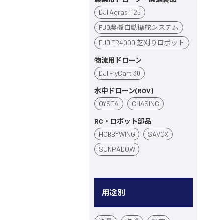
DJI Agras T25
FJD農機自動操舵システム
FJD FR4000 芝刈りロボット
物流用ドローン
DJI FlyCart 30
水中ドローン(ROV)
QYSEA
CHASING
RC・ロボット部品
HOBBYWING
SAVOX
SUNPADOW
用途別