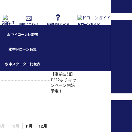
CART
お問い合わせ
お買い物ガイド
ドローンガイド
水中ドローン比較表
水中ドローン特集
開始まであと
お知らせしています▲
2
水中スクーター比較表
日
【事前告知】
11/22よりキャ
ンペーン開始
予定！
9月
10月
11月
12月