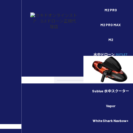
セキドオンラインストア DJI ドローン正規代理店
M2 PRO
M2 PRO MAX
M2
水中ドローン
OUTLET
スペシャルコンテンツ
カメラドローン
ドローンのルール・許可申請
Sublue 水中スクーター
産業用ドローン
Vapor
物流用ドローン
WhiteShark Navbow+
農業用ドローン／スマート農業