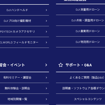
DJI 測量用ドローン
DJI ハンドヘルド
DJI 点検・調査用ドローン
DJI プロ向け撮影機材
DJI 農業用ドローン
PGYTECH カメラアクセサリ
DJI 物流用ドローン
EELWORLD フィールドモニター
習会・イベント
サポート・Q&A
有料セミナー・講習会
よくあるご質問（製品Q&A
無料体験会・説明会
説明書・ソフトウェア各種ダウン
地域別開催一覧
スペシャルコンテンツ