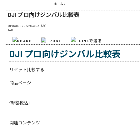
ホーム
>
DJI プロ向けジンバル比較表
UPDATE :
2022/03/02（水）
TAG :
SHARE
POST
LINEで送る
DJI プロ向けジンバル比較表
リセット
比較する
商品ページ
価格(税込)
関連コンテンツ