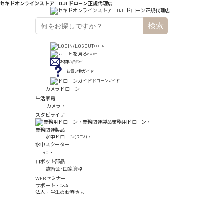
セキドオンラインストア DJI ドローン正規代理店
検索
LOGIN
CART
お問い合わせ
お買い物ガイド
ドローンガイド
カメラドローン・
生活家電
カメラ・
スタビライザー
業務用ドローン・
業務関連製品
水中ドローン(ROV)・
水中スクーター
RC・
ロボット部品
講習会･国家資格
WEBセミナー
サポート・Q&A
法人・学生のお客さま