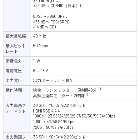
<30 dBm (FCC)
<23 dBm (CE/MIC（日本）)
5.725〜5.850 GHz：
<33 dBm (FCC/SRRC)
<14 dBm (CE)
最大帯域幅
40 MHz
最大ビット
50 Mbps
レート
消費電力
11 W
電源電圧
6 ～ 18 V
出力電圧
出力ポート：6 ～ 18 V
[1]
動作時間
映像トランスミッター：3時間40分
[1]
高輝度遠隔モニター：2時間
入力動画フ
3G SDI：YCbCr 4:2:2 10ビット
ォーマット
HDMI RGB 4:4:4
1080p：23.98/24/25/29.97/30/50/59.94/60fps
1080i：50/59.94/60fps
720p：50/59.94/60fps
出力動画フ
3G SDI：YCbCr 4:2:2 10ビット