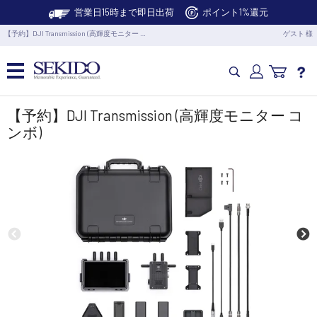
営業日15時まで即日出荷
ポイント1%還元
【予約】DJI Transmission (高輝度モニター …
ゲスト 様
カメラドローン・生活家電
【予約】DJI Transmission (高輝度モニター コ
ンボ)
カメラ・スタビライザー
業務用ドローン・業務関連製品
水中ドローン(ROV)・水中スクーター
RC・ロボット部品