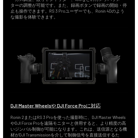
ターの調整が可能です。また、録画ボタンで録画の開始・停
止も操作できます。RS 3 Proユーザーでも、Ronin 4Dのよう
な撮影を体験できます。
DJI Master Wheelsや DJI Force Proに対応
Ronin 2またはRS 3 Proを使った撮影時に、DJI Master Wheels
やDJI Force Proを遠隔モニターと併用すると、より精度の高
いジンバル制御が可能になります。これは、送信源となる機
材がDJI Transmissionを介して制御信号を直接送信するた