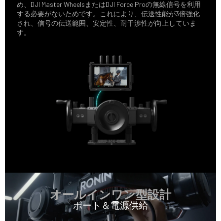
め、DJI Master WheelsまたはDJI Force Proの無線信号を利用
する必要がないためです。これにより、伝送性能が3倍強化
され、信号の伝送範囲、安定性、耐干渉性が向上していま
す。
オールインワン型設計
ポート＆電源供給