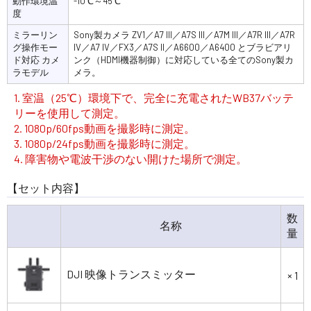
動作環境温
-10℃～45℃
度
ミラーリン
Sony製カメラ ZV1／A7 III／A7S III／A7M III／A7R III／A7R
グ操作モー
IV／A7 IV／FX3／A7S II／A6600／A6400 とブラビアリ
ド対応 カメ
ンク（HDMI機器制御）に対応している全てのSony製カ
ラモデル
メラ。
1. 室温（25℃）環境下で、完全に充電されたWB37バッテ
リーを使用して測定。
2. 1080p/60fps動画を撮影時に測定。
3. 1080p/24fps動画を撮影時に測定。
4. 障害物や電波干渉のない開けた場所で測定。
【セット内容】
数
名称
量
DJI 映像トランスミッター
× 1