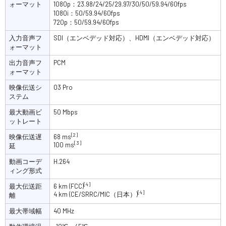
ォーマット
1080p：23.98/24/25/29.97/30/50/59.94/60fps
1080i：50/59.94/60fps
720p：50/59.94/60fps
入力音声フ
SDI（エンベデッド対応）、HDMI（エンベデッド対応）
ォーマット
出力音声フ
PCM
ォーマット
映像伝送シ
O3 Pro
ステム
最大動画ビ
50 Mbps
ットレート
[2]
映像伝送遅
68 ms
[3]
100 ms
延
動画コーデ
H.264
ィング形式
[4]
最大伝送距
6 km (FCC)
[4]
4 km (CE/SRRC/MIC（日本）)
離
最大帯域幅
40 MHz