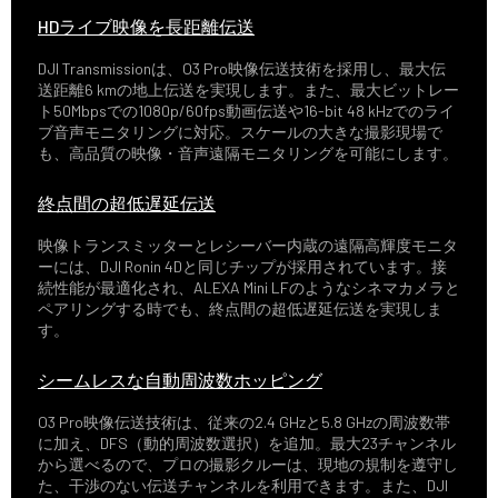
HDライブ映像を長距離伝送
DJI Transmissionは、O3 Pro映像伝送技術を採用し、最大伝
送距離6 kmの地上伝送を実現します。また、最大ビットレー
ト50Mbpsでの1080p/60fps動画伝送や16-bit 48 kHzでのライ
ブ音声モニタリングに対応。スケールの大きな撮影現場で
も、高品質の映像・音声遠隔モニタリングを可能にします。
終点間の超低遅延伝送
映像トランスミッターとレシーバー内蔵の遠隔高輝度モニタ
ーには、DJI Ronin 4Dと同じチップが採用されています。接
続性能が最適化され、ALEXA Mini LFのようなシネマカメラと
ペアリングする時でも、終点間の超低遅延伝送を実現しま
す。
シームレスな自動周波数ホッピング
O3 Pro映像伝送技術は、従来の2.4 GHzと5.8 GHzの周波数帯
に加え、DFS（動的周波数選択）を追加。最大23チャンネル
から選べるので、プロの撮影クルーは、現地の規制を遵守し
た、干渉のない伝送チャンネルを利用できます。また、DJI