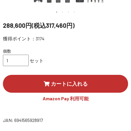
講習会･国家資格･WEBセミナー
定期配信!
288,600円(税込317,460円)
獲得ポイント：3174
サポート・Q&A / 法人・学生のお客様
個数
取扱店舗一覧
セット
SEKIDO
カートに入れる
コーポレートサイト
Amazon Pay 利用可能
SEKIDO 会社概要
JAN: 6941565928917