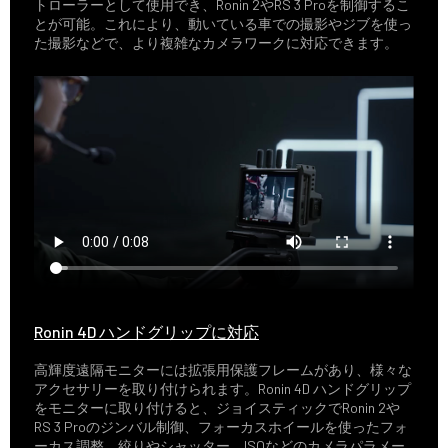
トローラーとして使用でき、Ronin 2やRS 3 Proを制御するこ
とが可能。これにより、動いている車での撮影やジブを使っ
た撮影などで、より複雑なカメラワークに対応できます。
Ronin 4D ハンドグリップに対応
高輝度遠隔モニターには拡張用保護フレームがあり、様々な
アクセサリーを取り付けられます。Ronin 4D ハンドグリップ
をモニターに取り付けると、ジョイスティックでRonin 2や
RS 3 Proのジンバル制御、フォーカスホイールを使ったフォ
ーカス調整、絞りやシャッター、ISOなどのカメラパラメー