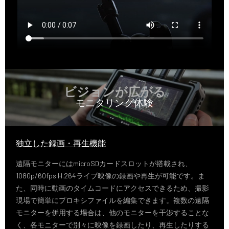
ビジョンが広がる
モニタリング体験
独立した録画・再生機能
遠隔モニターにはmicroSDカードスロットが搭載され、
1080p/60fps H.264ライブ映像の録画や再生が可能です。ま
た、同時に動画のタイムコードにアクセスできるため、撮影
現場で簡単にプロキシファイルを編集できます。複数の遠隔
モニターを併用する場合は、他のモニターを干渉することな
く、各モニターで別々に映像を録画したり、再生したりする