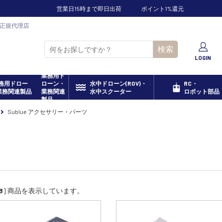
営業日15時まで即日出荷
ポイント1%還元
ン正規代理店
検索
LOGIN
業務用ド
ローン・
水中ドローン(ROV)・
RC・
業務関連
水中スクーター
ロボット部品
製品
Sublue アクセサリー・パーツ
8
] 商品を表示しています。