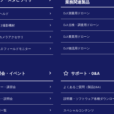
業務関連製品
DJI 測量用ドローン
ドヘルド
DJI 点検・調査用ドローン
向け撮影機材
DJI 農業用ドローン
H カメラアクセサリ
DJI 物流用ドローン
RLD フィールドモニター
習会・イベント
サポート・Q&A
ナー・講習会
よくあるご質問（製品Q&A）
会・説明会
説明書・ソフトウェア各種ダウンロ
催一覧
スペシャルコンテンツ