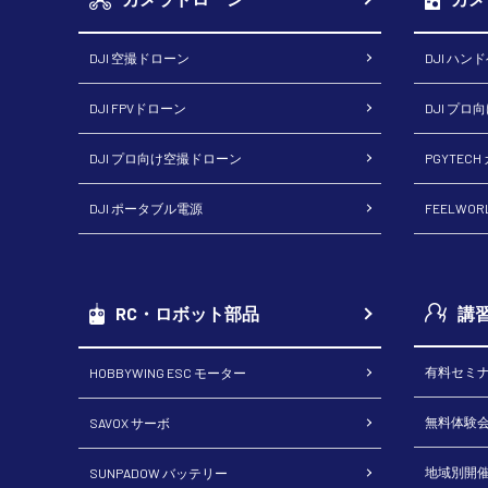
DJI 空撮ドローン
DJI ハン
DJI FPVドローン
DJI プロ
DJI プロ向け空撮ドローン
PGYTEC
DJI ポータブル電源
FEELWO
講
RC・ロボット部品
有料セミ
HOBBYWING ESC モーター
無料体験
SAVOX サーボ
地域別開
SUNPADOW バッテリー