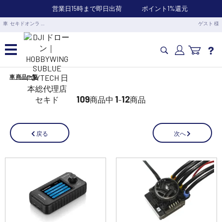
営業日15時まで即日出荷
ポイント1%還元
車 セキドオンラ …
ゲスト 様
車 商品一覧
カメラドローン・生活家電
109
1
12
商品中
-
商品
カメラ・スタビライザー
次へ
戻る
業務用ドローン・業務関連製品
水中ドローン(ROV)・水中スクーター
RC・ロボット部品