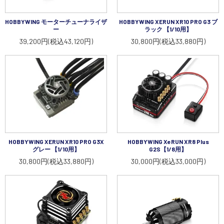
講習会･国家資格･WEBセミナー
HOBBYWING モーターチューナライザ
HOBBYWING XERUN XR10 PRO G3 ブ
ー
ラック 【1/10用】
定期配信!
39,200円(税込43,120円)
30,800円(税込33,880円)
サポート・Q&A / 法人・学生のお客様
取扱店舗一覧
SEKIDO
HOBBYWING XERUN XR10 PRO G3X
HOBBYWING XeRUN XR8 Plus
グレー 【1/10用】
G2S【1/8用】
コーポレートサイト
30,800円(税込33,880円)
30,000円(税込33,000円)
SEKIDO 会社概要