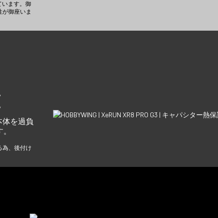
しています。御
性が御座いま
護
本体を過負
す。
る為、後付け
。