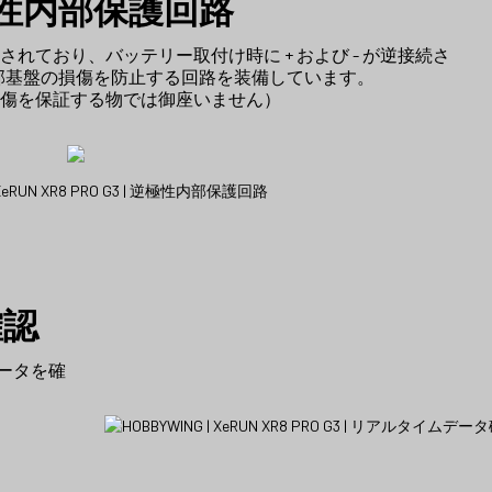
性内部保護回路
れており、バッテリー取付け時に + および - が逆接続さ
部基盤の損傷を防止する回路を装備しています。
％損傷を保証する物では御座いません）
確認
ータを確