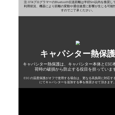
注:OTAプログラマーのBluetooth伝送距離は半径5m以内を推奨
利用状況、機器により距離の変動や通信速度に影響が生じる可能
すのでご了承ください。
キャパシター熱保
キャパシター熱保護は、キャパシター本体とESC
荷時の破損から防止する役目を担っていま
ESC の温度保護がオフで使用する場合は、更なる高負荷に対応す
にてキャパシターを追加する事を推奨させて頂きます