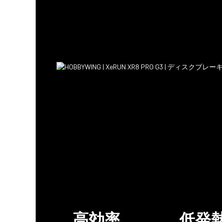
高効率
低発