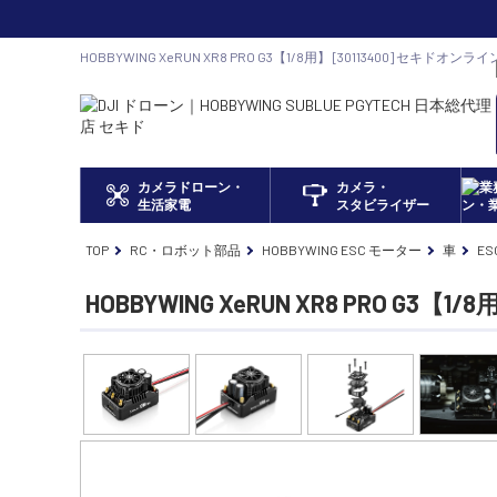
HOBBYWING XeRUN XR8 PRO G3【1/8用】 [30113400] セキドオ
正規代理店
カメラドローン・
カメラ・
生活家電
スタビライザー
TOP
RC・ロボット部品
HOBBYWING ESC モーター
車
ES
HOBBYWING XeRUN XR8 PRO G3【1/