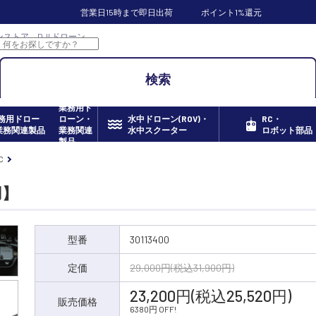
営業日15時まで即日出荷
ポイント1%還元
ンラインストア DJI ドローン
検索
業務用ド
ローン・
水中ドローン(ROV)・
RC・
業務関連
水中スクーター
ロボット部品
製品
C
8用】
型番
30113400
定価
29,000円(税込31,900円)
23,200円(税込25,520円)
販売価格
6380円 OFF!