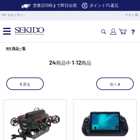
営業日15時まで即日出荷
ポイント1%還元
W6 セキドオン …
ゲスト 様
W6 商品一覧
カメラドローン・生活家電
24
1
12
商品中
-
商品
カメラ・スタビライザー
次へ
戻る
業務用ドローン・業務関連製品
水中ドローン(ROV)・水中スクーター
RC・ロボット部品