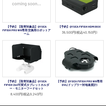
【予約】【取寄対象品】QYSEA
【予約】QYSEA FIFISH HDMI BOX
FIFISH PRO W6専用 交換用ロボットア
36,500円(税込40,150円)
ーム
【予約】【取寄対象品】QYSEA
【予約】QYSEA FIFISH PRO W6専用
FIFISH 2in1可変式タブレットホルダ
DVL(ドップラー対地速度計)
ー・モニターフードセット
8,400円(税込9,240円)