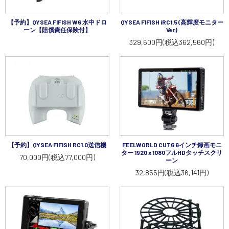
講習会･国家資格･WEBセミナー
【予約】QYSEA FIFISH W6 水中ドロ
QYSEA FIFISH iRC1.5 (高輝度モニター
ーン【賠償責任保険付】
Ver)
定期配信!
329,600円(税込362,560円)
サポート・Q&A / 法人・学生のお客様
取扱店舗一覧
SEKIDO
【予約】QYSEA FIFISH RC1.0送信機
FEELWORLD CUT6 6インチ録画モニ
ター 1920 x 1080フルHDタッチスクリ
70,000円(税込77,000円)
コーポレートサイト
ーン
32,855円(税込36,141円)
SEKIDO 会社概要