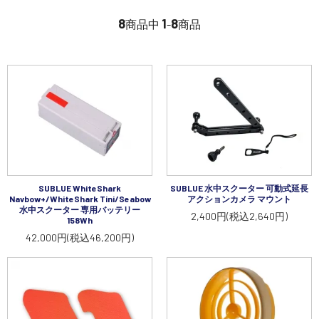
講習会･国家資格･WEBセミナー
8
1
8
商品中
-
商品
定期配信!
サポート・Q&A / 法人・学生のお客様
取扱店舗一覧
SUBLUE WhiteShark
SUBLUE 水中スクーター 可動式延長
Navbow+/WhiteShark Tini/Seabow
アクションカメラ マウント
SEKIDO
水中スクーター 専用バッテリー
2,400円(税込2,640円)
コーポレートサイト
158Wh
42,000円(税込46,200円)
SEKIDO 会社概要