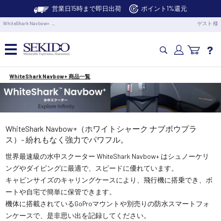
営業日15時まで即日出荷
ポイント1%還元
WhiteShark Navbow+ …
ゲスト 様
WhiteShark Navbow+ 商品一覧
カメラドローン・生活家電
カメラ・スタビライザー
WhiteShark Navbow+（ホワイトシャーク ナブボウプラ
業務用ドローン・業務関連製品
ス）- 紛れもなく強力でパワフル。
世界最速級の水中スクーター WhiteShark Navbow+ はシュノーケリ
ングやダイビングに最適で、スピードに優れています。
水中ドローン(ROV)・水中スクーター
キャビンサイズのキャリングケースにより、飛行機に搭乗でき、ボ
ートや自宅で簡単に保管できます。
RC・ロボット部品
機体に搭載されているGoProマウントや別売りの防水スマートフォ
ンケースで、是非思い出を記録してください。