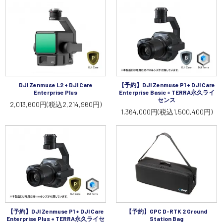
DJI Zenmuse L2 + DJI Care
【予約】DJI Zenmuse P1 + DJI Care
Enterprise Plus
Enterprise Basic + TERRA永久ライ
センス
2,013,600円(税込2,214,960円)
1,364,000円(税込1,500,400円)
【予約】DJI Zenmuse P1 + DJI Care
【予約】GPC D-RTK 2 Ground
Enterprise Plus + TERRA永久ライセ
Station Bag