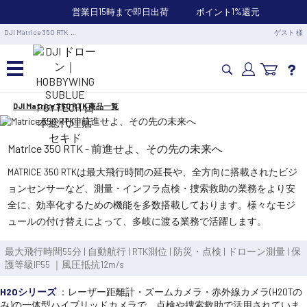
営業日15時まで即日出荷
ポイント1%還元
DJI Matrice 350 RTK …
ゲスト 様
DJI Matrice 350 RTK 商品一覧
カメラドローン・生活家電
Matrice 350 RTK - 前進せよ、その先の未来へ
カメラ・スタビライザー
MATRICE 350 RTKは最大飛行時間の延長や、全方向に搭載されたビジ
ョンセンサーなど、測量・インフラ点検・捜索救助の業務をより安
業務用ドローン・業務関連製品
全に、効率化するための機能を多数搭載しております。様々なモジ
ュールの付け替えによって、多岐に渡る業務で活躍します。
水中ドローン(ROV)・水中スクーター
最大飛行時間55分 | 自動航行 | RTK測位 | 防災・点検 | ドローン測量 | 保
護等級IP55 ｜風圧抵抗12m/s
RC・ロボット部品
H20シリーズ
：レーザー距離計・ズームカメラ・赤外線カメラ(H20Tの
み)の一体型ハイブリッドカメラで、点検や捜索救助で活用されていま