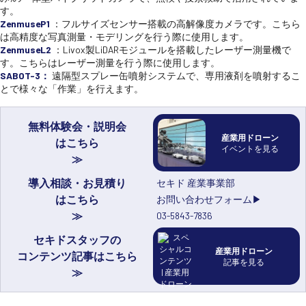
講習会･国家資格･WEBセミナー
す。
ZenmuseP1
：フルサイズセンサー搭載の高解像度カメラです。こちら
は高精度な写真測量・モデリングを行う際に使用します。
ZenmuseL2
：Livox製LiDARモジュールを搭載したレーザー測量機で
定期配信!
す。こちらはレーザー測量を行う際に使用します。
SABOT-3：
遠隔型スプレー缶噴射システムで、専用液剤を噴射するこ
サポート・Q&A / 法人・学生のお客様
とで様々な「作業」を行えます。
無料体験会・説明会
取扱店舗一覧
産業用ドローン
はこちら
イベントを見る
導入相談・お見積り
セキド 産業事業部
SEKIDO
はこちら
お問い合わせフォーム▶
コーポレートサイト
03-5843-7836
セキドスタッフの
産業用ドローン
コンテンツ記事はこちら
記事を見る
SEKIDO 会社概要