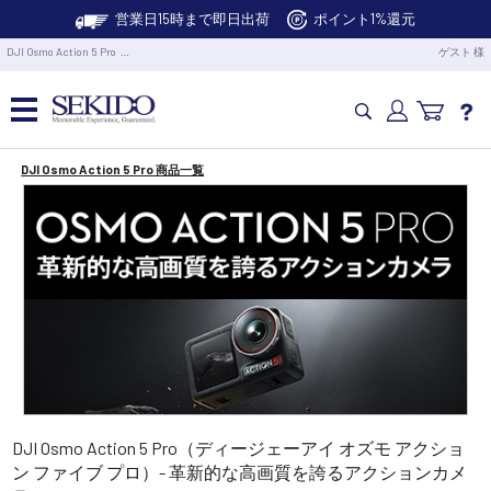
営業日15時まで即日出荷
ポイント1%還元
DJI Osmo Action 5 Pro …
ゲスト 様
DJI Osmo Action 5 Pro 商品一覧
カメラドローン・生活家電
カメラ・スタビライザー
業務用ドローン・業務関連製品
水中ドローン(ROV)・水中スクーター
RC・ロボット部品
DJI Osmo Action 5 Pro（ディージェーアイ オズモ アクショ
ン ファイブ プロ）- 革新的な高画質を誇るアクションカメ