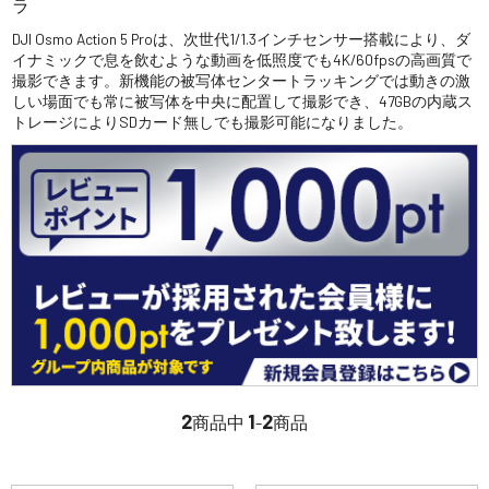
ラ
講習会･国家資格･WEBセミナー
DJI Osmo Action 5 Proは、次世代1/1.3インチセンサー搭載により、ダ
イナミックで息を飲むような動画を低照度でも4K/60fpsの高画質で
撮影できます。新機能の被写体センタートラッキングでは動きの激
定期配信!
しい場面でも常に被写体を中央に配置して撮影でき、47GBの内蔵ス
トレージによりSDカード無しでも撮影可能になりました。
サポート・Q&A / 法人・学生のお客様
取扱店舗一覧
SEKIDO
コーポレートサイト
2
1
2
商品中
-
商品
SEKIDO 会社概要