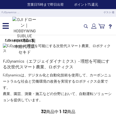
営業日15時まで即日出荷
ポイント1%還元
FJDynamics …
ゲスト 様
FJDynamics 商品一覧
カメラドローン・生活家電
カメラ・スタビライザー
FJDynamics（エフジェイダイナミクス）- 理想を可能にす
る次世代スマート農業、ロボティクス
業務用ドローン・業務関連製品
FJDynamicsは、デジタル化と自動化技術を使用して、カーボンニュ
ートラルな社会と労働環境の改善を実現するロボティクス企業で
す。
水中ドローン(ROV)・水中スクーター
農業、園芸、測量・施工などの分野において、自動運転ソリューシ
ョンを提供しています。
RC・ロボット部品
32
1
12
商品中
-
商品