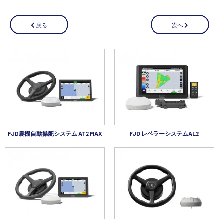
講習会･国家資格･WEBセミナー
次へ
戻る
定期配信!
サポート・Q&A / 法人・学生のお客様
取扱店舗一覧
FJD農機自動操舵システム AT2 MAX
FJD レベラーシステムAL2
SEKIDO
コーポレートサイト
SEKIDO 会社概要