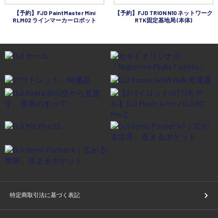
【予約】FJD PaintMaster Mini
【予約】FJD TRION N10 ネットワーク
RLM02 ラインマーカーロボット
RTK固定基地局 (本体)
特定商取引法に基づく表記