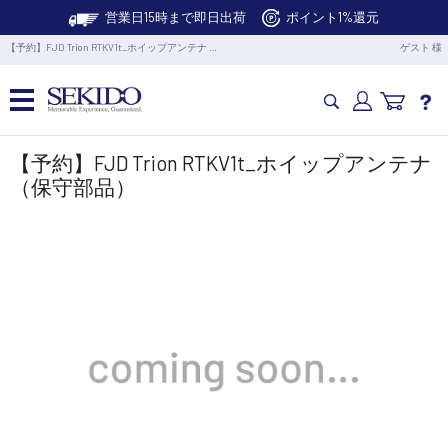
営業日15時まで即日出荷
ポイント1%還元
【予約】FJD Trion RTKV1t_ホイップアンテナ …
ゲスト 様
カメラドローン・生活家電
【予約】FJD Trion RTKV1t_ホイップアンテナ
（保守部品）
カメラ・スタビライザー
業務用ドローン・業務関連製品
水中ドローン(ROV)・水中スクーター
RC・ロボット部品