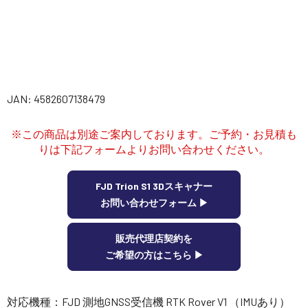
講習会･国家資格･WEBセミナー
定期配信!
サポート・Q&A / 法人・学生のお客様
JAN: 4582607138479
※この商品は別途ご案内しております。ご予約・お見積も
取扱店舗一覧
りは下記フォームよりお問い合わせください。
FJD Trion S1 3Dスキャナー
SEKIDO
お問い合わせフォーム ▶︎
コーポレートサイト
販売代理店契約を
ご希望の方はこちら ▶︎
SEKIDO 会社概要
対応機種：FJD 測地GNSS受信機 RTK Rover V1 （IMUあり）