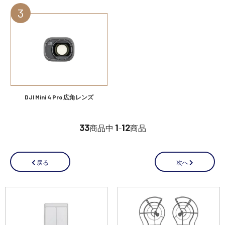
講習会･国家資格･WEBセミナー
定期配信!
サポート・Q&A / 法人・学生のお客様
DJI Mini 4 Pro 広角レンズ
取扱店舗一覧
33
1
12
商品中
-
商品
SEKIDO
コーポレートサイト
次へ
戻る
SEKIDO 会社概要