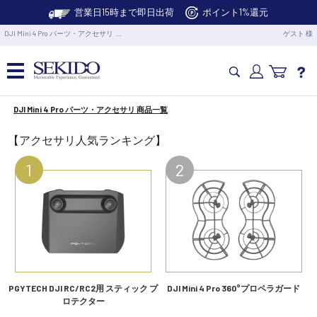
営業日15時まで即日出荷
ポイント1%還元
DJI Mini 4 Pro パーツ・アクセサリ …
ゲスト 様
DJI Mini 4 Pro パーツ・アクセサリ 商品一覧
カメラドローン・生活家電
【アクセサリ人気ランキング】
カメラ・スタビライザー
業務用ドローン・業務関連製品
水中ドローン(ROV)・水中スクーター
RC・ロボット部品
PGYTECH DJI RC/RC2用 スティック プ
DJI Mini 4 Pro 360°プロペラガード
ロテクター