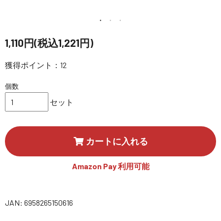
講習会･国家資格･WEBセミナー
定期配信!
1,110円(税込1,221円)
サポート・Q&A / 法人・学生のお客様
獲得ポイント：12
個数
取扱店舗一覧
セット
SEKIDO
カートに入れる
コーポレートサイト
Amazon Pay 利用可能
SEKIDO 会社概要
JAN: 6958265150616