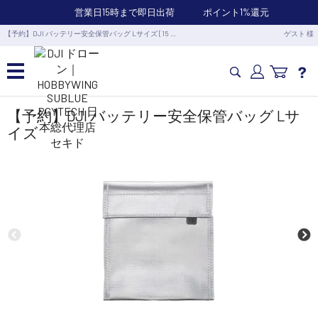
営業日15時まで即日出荷
ポイント1%還元
【予約】DJI バッテリー安全保管バッグ Lサイズ [15 …
ゲスト 様
カメラドローン・生活家電
【予約】DJI バッテリー安全保管バッグ Lサ
イズ
カメラ・スタビライザー
業務用ドローン・業務関連製品
水中ドローン(ROV)・水中スクーター
RC・ロボット部品