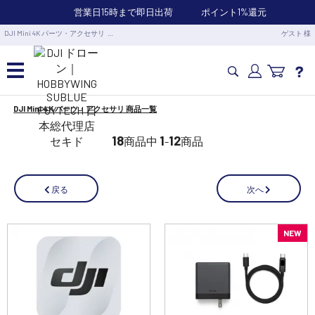
営業日15時まで即日出荷
ポイント1%還元
DJI Mini 4K パーツ・アクセサリ …
ゲスト 様
DJI Mini 4K パーツ・アクセサリ 商品一覧
カメラドローン・生活家電
18
1
12
商品中
-
商品
カメラ・スタビライザー
次へ
戻る
業務用ドローン・業務関連製品
NEW
水中ドローン(ROV)・水中スクーター
RC・ロボット部品