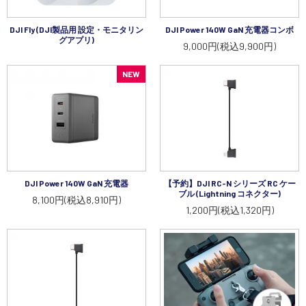
講習会･国家資格･WEBセミナー
DJI Fly (DJI製品用 設定・モニタリン
DJI Power 140W GaN 充電器コンボ
グアプリ)
9,000円(税込9,900円)
定期配信!
NEW
サポート・Q&A / 法人・学生のお客様
取扱店舗一覧
DJI Power 140W GaN 充電器
【予約】DJI RC-N シリーズ RC ケー
SEKIDO
ブル (Lightning コネクター)
8,100円(税込8,910円)
コーポレートサイト
1,200円(税込1,320円)
SEKIDO 会社概要