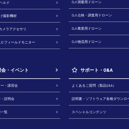
DJI 測量用ドローン
ドヘルド
DJI 点検・調査用ドローン
向け撮影機材
DJI 農業用ドローン
H カメラアクセサリ
DJI 物流用ドローン
RLD フィールドモニター
習会・イベント
サポート・Q&A
ナー・講習会
よくあるご質問（製品Q&A）
会・説明会
説明書・ソフトウェア各種ダウンロ
催一覧
スペシャルコンテンツ