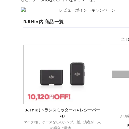
DJI Mic 内 商品 一覧
全 [
DJI Mic (トランスミッター×1 + レシーバー
×1)
より
マイク1個、ケースなしのシンプル版。演者が一人
の場合に最適。