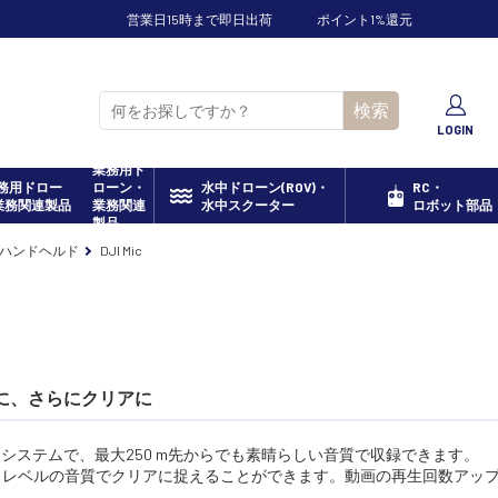
営業日15時まで即日出荷
ポイント1%還元
検索
LOGIN
業務用ド
ローン・
水中ドローン(ROV)・
RC・
業務関連
水中スクーター
ロボット部品
製品
I ハンドヘルド
DJI Mic
アルに、さらにクリアに
イクシステムで、最大250 m先からでも素晴らしい音質で収録できます。
ロレベルの音質でクリアに捉えることができます。動画の再生回数アッ