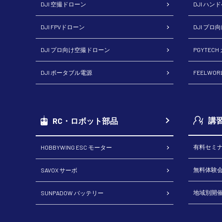
DJI 空撮ドローン
DJI ハン
DJI FPVドローン
DJI プロ
DJI プロ向け空撮ドローン
PGYTEC
DJI ポータブル電源
FEELWO
講
RC・ロボット部品
有料セミ
HOBBYWING ESC モーター
無料体験
SAVOX サーボ
地域別開
SUNPADOW バッテリー