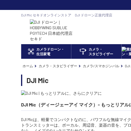
DJI Mic セキドオンラインストア DJI ドローン正規代理店
カメラドローン・
カメラ・
生活家電
スタビライザー
ホーム
カメラ・スタビライザー
カメラ/スマホジンバル
DJ
DJI Mic
DJI Mic（ディージェーアイ マイク）- もっとリ
DJI Micは、軽量でコンパクトなのに、パワフルな無線マ
トランスミッターは、ボーカル、周辺音、楽器の音を、プ
なら、ノイズのないクリアなサウンドを。