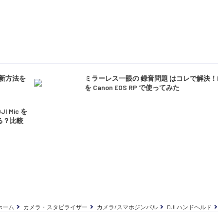
更新方法を
ミラーレス一眼の 録音問題 はコレで解決！DJI
を Canon EOS RP で使ってみた
Mic を
る？比較
ホーム
カメラ・スタビライザー
カメラ/スマホジンバル
DJI ハンドヘルド