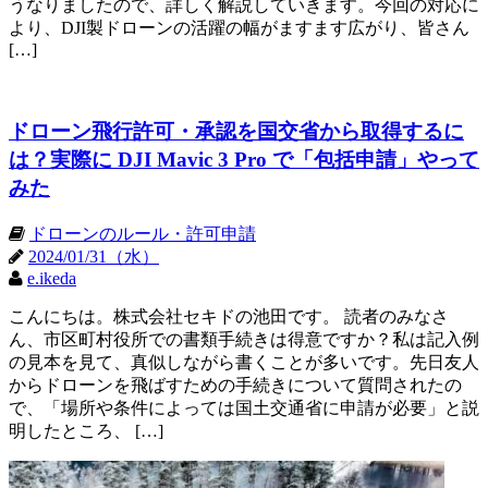
うなりましたので、詳しく解説していきます。今回の対応に
より、DJI製ドローンの活躍の幅がますます広がり、皆さん
[…]
ドローン飛行許可・承認を国交省から取得するに
は？実際に DJI Mavic 3 Pro で「包括申請」やって
みた
ドローンのルール・許可申請
2024/01/31（水）
e.ikeda
こんにちは。株式会社セキドの池田です。 読者のみなさ
ん、市区町村役所での書類手続きは得意ですか？私は記入例
の見本を見て、真似しながら書くことが多いです。先日友人
からドローンを飛ばすための手続きについて質問されたの
で、「場所や条件によっては国土交通省に申請が必要」と説
明したところ、 […]