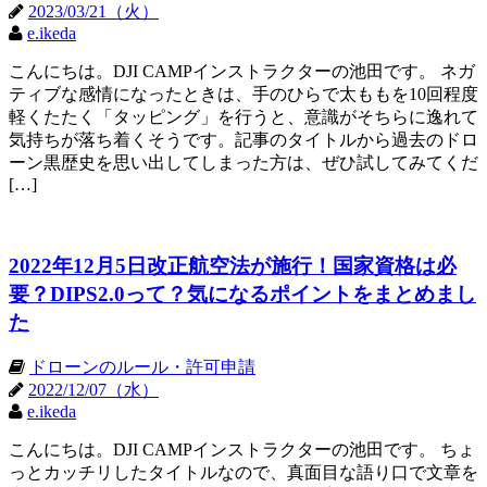
2023/03/21（火）
e.ikeda
こんにちは。DJI CAMPインストラクターの池田です。 ネガ
ティブな感情になったときは、手のひらで太ももを10回程度
軽くたたく「タッピング」を行うと、意識がそちらに逸れて
気持ちが落ち着くそうです。記事のタイトルから過去のドロ
ーン黒歴史を思い出してしまった方は、ぜひ試してみてくだ
[…]
2022年12月5日改正航空法が施行！国家資格は必
要？DIPS2.0って？気になるポイントをまとめまし
た
ドローンのルール・許可申請
2022/12/07（水）
e.ikeda
こんにちは。DJI CAMPインストラクターの池田です。 ちょ
っとカッチリしたタイトルなので、真面目な語り口で文章を