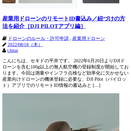
産業用ドローンのリモートID書込み／紐づけの方
法を紹介［DJI PILOTアプリ編］
ドローンのルール・許可申請
,
産業用ドローン
2022/08/18（木）
t.hirai
こんにちは、セキドの平井です。 2022年6月20日よりDJIド
ローンを含む100g以上の無人航空機の登録制度が開始してお
ります。今回は測量やインフラ点検など効率化に欠かせない
産業向けドローンの機体登録に必要な、DJI Pilot（パイロッ
ト）アプリでのリモートID情報の書込みと […]