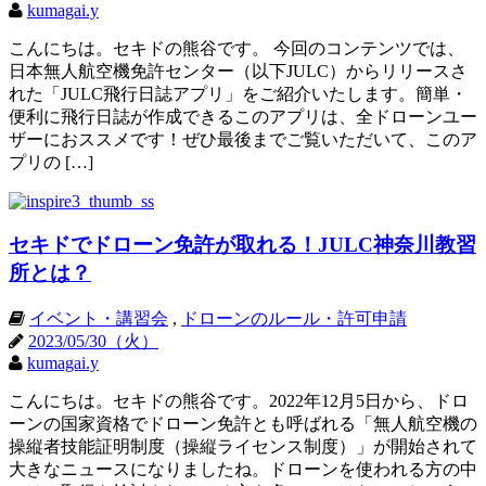
kumagai.y
こんにちは。セキドの熊谷です。 今回のコンテンツでは、
日本無人航空機免許センター（以下JULC）からリリースさ
れた「JULC飛行日誌アプリ」をご紹介いたします。簡単・
便利に飛行日誌が作成できるこのアプリは、全ドローンユー
ザーにおススメです！ぜひ最後までご覧いただいて、このア
プリの […]
セキドでドローン免許が取れる！JULC神奈川教習
所とは？
イベント・講習会
,
ドローンのルール・許可申請
2023/05/30（火）
kumagai.y
こんにちは。セキドの熊谷です。2022年12月5日から、ドロ
ーンの国家資格でドローン免許とも呼ばれる「無人航空機の
操縦者技能証明制度（操縦ライセンス制度）」が開始されて
大きなニュースになりましたね。ドローンを使われる方の中