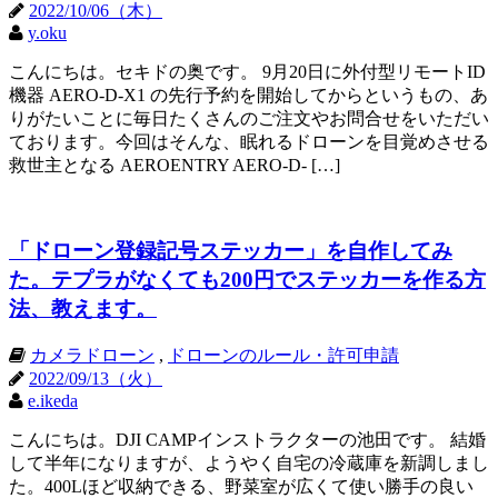
2022/10/06（木）
y.oku
こんにちは。セキドの奥です。 9月20日に外付型リモートID
機器 AERO-D-X1 の先行予約を開始してからというもの、あ
りがたいことに毎日たくさんのご注文やお問合せをいただい
ております。今回はそんな、眠れるドローンを目覚めさせる
救世主となる AEROENTRY AERO-D- […]
「ドローン登録記号ステッカー」を自作してみ
た。テプラがなくても200円でステッカーを作る方
法、教えます。
カメラドローン
,
ドローンのルール・許可申請
2022/09/13（火）
e.ikeda
こんにちは。DJI CAMPインストラクターの池田です。 結婚
して半年になりますが、ようやく自宅の冷蔵庫を新調しまし
た。400Lほど収納できる、野菜室が広くて使い勝手の良い