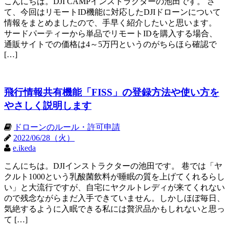
こんにちは。DJI CAMPインストラクターの池田です。 さ
て、今回はリモートID機能に対応したDJIドローンについて
情報をまとめましたので、手早く紹介したいと思います。
サードパーティーから単品でリモートIDを購入する場合、
通販サイトでの価格は4～5万円というのがちらほら確認で
[…]
飛行情報共有機能「FISS」の登録方法や使い方を
やさしく説明します
ドローンのルール・許可申請
2022/06/28（火）
e.ikeda
こんにちは。DJIインストラクターの池田です。 巷では「ヤ
クルト1000という乳酸菌飲料が睡眠の質を上げてくれるらし
い」と大流行ですが、自宅にヤクルトレディが来てくれない
ので残念ながらまだ入手できていません。しかしほぼ毎日、
気絶するように入眠できる私には贅沢品かもしれないと思っ
て […]