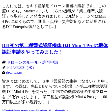
こんにちは。セキド産業用ドローン担当の熊谷です。 この
度DJIから、Matrice 4Dシリーズの2機種が「第二種型式認
証」を取得したと発表されました。DJI製ドローンではMini
4 Proに続くもので、測量・点検・災害対応などに活用され
るDJI Enterprise製品として […]
DJI初の第二種型式認証機体 DJI Mini 4 Proの機体
認証申請をやってみました！
ドローンのルール・許可申請
2025/09/03（水）
dezawa.m
皆さまはじめまして、セキド営業部の生井（なまい）と申し
ます。 今回は、先日DJIからついに登場した第二種型式認証
機 DJI Mini 4 Pro を使った、DIPSでの機体認証の申請フロー
をご紹介いたします。 第二種型式認証機 Mini 4 Pro は、100
万円以上が多い現行の […]