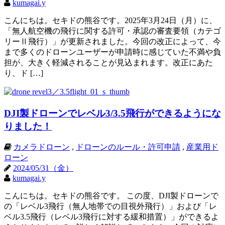
kumagai.y
こんにちは。セキドの熊谷です。2025年3月24日（月）に、
「無人航空機の飛行に関する許可・承認の審査要領（カテゴ
リーⅡ飛行）」が更新されました。今回の改正によって、今
まで多くのドローンユーザーが申請時に感じていた不満や負
担が、大きく軽減されることが見込まれます。改正にあた
り、ド […]
DJI製ドローンでレベル3/3.5飛行ができるようにな
りました！
カメラドローン
,
ドローンのルール・許可申請
,
産業用ド
ローン
2024/05/31（金）
kumagai.y
こんにちは。セキドの熊谷です。 この度、DJI製ドローンで
の「レベル3飛行（無人地帯での目視外飛行）」および「レ
ベル3.5飛行（レベル3飛行に対する緩和措置）」ができるよ