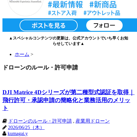
▲スペシャルコンテンツの更新は、公式アカウントでいち早くお知
らせしています▲
ホーム
>
ドローンのルール・許可申請
DJI Matrice 4Dシリーズが第二種型式認証を取得｜
飛行許可・承認申請の簡略化と業務活用のメリッ
ト
ドローンのルール・許可申請
,
産業用ドローン
2026/06/25（木）
kumagai.y