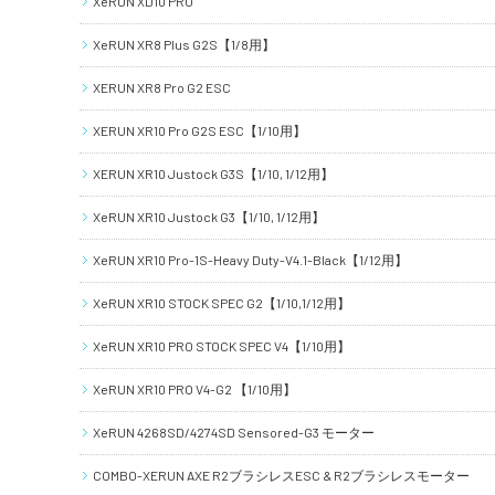
XeRUN XD10 PRO
XeRUN XR8 Plus G2S【1/8用】
XERUN XR8 Pro G2 ESC
XERUN XR10 Pro G2S ESC【1/10用】
XERUN XR10 Justock G3S【1/10, 1/12用】
XeRUN XR10 Justock G3【1/10, 1/12用】
XeRUN XR10 Pro-1S-Heavy Duty-V4.1-Black【1/12用】
XeRUN XR10 STOCK SPEC G2【1/10,1/12用】
XeRUN XR10 PRO STOCK SPEC V4【1/10用】
XeRUN XR10 PRO V4-G2 【1/10用】
XeRUN 4268SD/4274SD Sensored-G3 モーター
COMBO-XERUN AXE R2ブラシレスESC & R2ブラシレスモーター