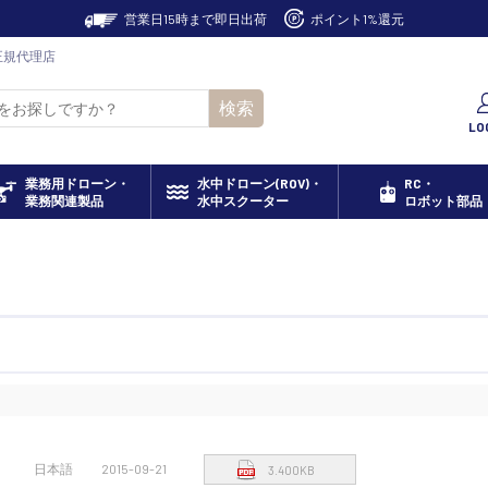
営業日15時まで即日出荷
ポイント1%還元
ン正規代理店
検索
LO
業務用ドローン・
水中ドローン(ROV)・
RC・
業務関連製品
水中スクーター
ロボット部品
日本語
2015-09-21
3.400KB