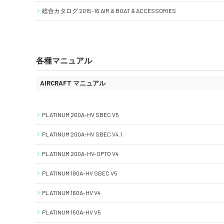
総合カタログ 2015-16 AIR & BOAT & ACCESSORIES
各種マニュアル
AIRCRAFT マニュアル
PLATINUM 260A-HV SBEC V5
PLATINUM 200A-HV SBEC V4.1
PLATINUM 200A-HV-OPTO V4
PLATINUM 180A-HV SBEC V5
PLATINUM 160A-HV V4
PLATINUM 150A-HV V5