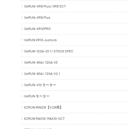
XeRUN-XR8 Plus/ XR8 SCT
XeRUN-XR8 Plus
XeRUN-XR10PRO
XeRUN XR10 Justock
XeRUN-120A-V3.1 / STOCK SPEC
XeRUN-90A / 120A-V3
XeRUN-90A / 120A-V2.1
XeRUN-V10 モーター
XeRUN モーター
EZRUN MINI28【1/28用】
EZRUN MAX10/ MAX10-SCT