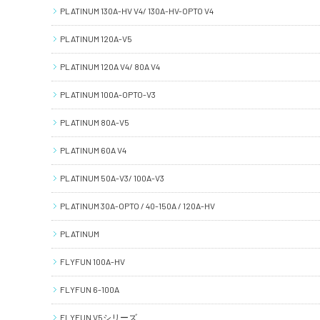
PLATINUM 130A-HV V4/ 130A-HV-OPTO V4
PLATINUM 120A-V5
PLATINUM 120A V4/ 80A V4
PLATINUM 100A-OPTO-V3
PLATINUM 80A-V5
PLATINUM 60A V4
PLATINUM 50A-V3/ 100A-V3
PLATINUM 30A-OPTO / 40-150A / 120A-HV
PLATINUM
FLYFUN 100A-HV
FLYFUN 6-100A
FLYFUN V5シリーズ