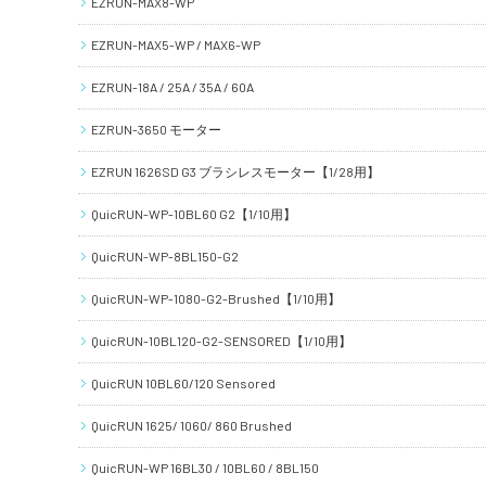
EZRUN-MAX8-WP
EZRUN-MAX5-WP / MAX6-WP
EZRUN-18A / 25A / 35A / 60A
EZRUN-3650 モーター
EZRUN 1626SD G3 ブラシレスモーター【1/28用】
QuicRUN-WP-10BL60 G2【1/10用】
QuicRUN-WP-8BL150-G2
QuicRUN-WP-1080-G2-Brushed【1/10用】
QuicRUN-10BL120-G2-SENSORED【1/10用】
QuicRUN 10BL60/120 Sensored
QuicRUN 1625/ 1060/ 860 Brushed
QuicRUN-WP 16BL30 / 10BL60 / 8BL150