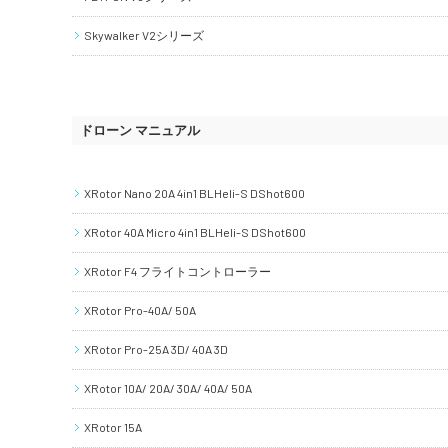
Skywalker V2シリーズ
ドローン マニュアル
XRotor Nano 20A 4in1 BLHeli-S DShot600
XRotor 40A Micro 4in1 BLHeli-S DShot600
XRotor F4 フライトコントローラー
XRotor Pro-40A/ 50A
XRotor Pro-25A 3D/ 40A 3D
XRotor 10A/ 20A/ 30A/ 40A/ 50A
XRotor 15A