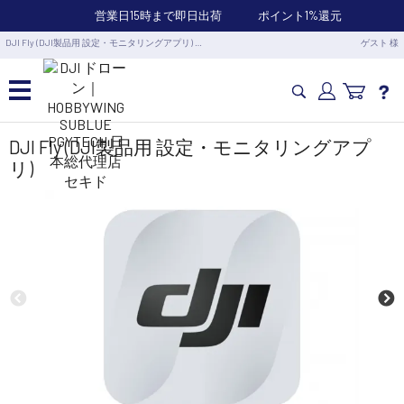
営業日15時まで即日出荷
ポイント1%還元
DJI Fly (DJI製品用 設定・モニタリングアプリ) …
ゲスト 様
カメラドローン・生活家電
DJI Fly (DJI製品用 設定・モニタリングアプ
リ)
カメラ・スタビライザー
業務用ドローン・業務関連製品
水中ドローン(ROV)・水中スクーター
RC・ロボット部品