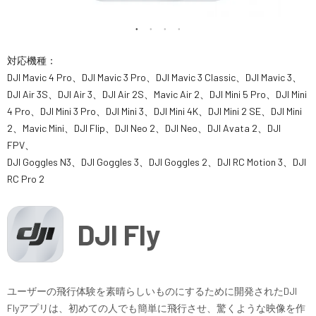
講習会･国家資格･WEBセミナー
定期配信!
対応機種：
DJI Mavic 4 Pro、DJI Mavic 3 Pro、DJI Mavic 3 Classic、DJI Mavic 3、
サポート・Q&A / 法人・学生のお客様
DJI Air 3S、DJI Air 3、DJI Air 2S、Mavic Air 2、DJI Mini 5 Pro、DJI Mini
4 Pro、DJI Mini 3 Pro、DJI Mini 3、DJI Mini 4K、DJI Mini 2 SE、DJI Mini
2、Mavic Mini、DJI Flip、DJI Neo 2、DJI Neo、DJI Avata 2、DJI
取扱店舗一覧
FPV、
DJI Goggles N3、DJI Goggles 3、DJI Goggles 2、DJI RC Motion 3、DJI
RC Pro 2
SEKIDO
コーポレートサイト
DJI Fly
SEKIDO 会社概要
ユーザーの飛行体験を素晴らしいものにするために開発されたDJI
Flyアプリは、初めての人でも簡単に飛行させ、驚くような映像を作