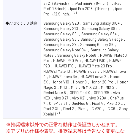
air2（9.7-inch），iPad mini4（8-inch），iPad
Pro(10.5-inch)，ipad Pro 2018（11-inch），ipad
[2]
Pro （12.9-inch）
◆Android 6.0 以降
Samsung Galaxy S20，Samsung Galaxy S10+，
Samsung Galaxy S10，Samsung Galaxy S9+，
Samsung Galaxy S9 ，Samsung Galaxy S8+，
Samsung Galaxy S8，Samsung Galaxy S7 edge，
Samsung Galaxy S7，Samsung Galaxy S6，
Samsung Galaxy Note10+ ，Samsung Galaxy
Note9，Samsung Galaxy Note8，HUAWEI Mate30
Pro，HUAWEI P30 Pro，HUAWEI P30，HUAWEI
P20，HUAWEI P10，HUAWEI Mate 20 Pro，
HUAWEI Mate 10，HUAWEI nova 5，HUAWEI nova
4，HUAWEI nova 3e，HUAWEI nova 2，Honor
8X，Honor V10，Honor 9，Honor 20 Pro，Honor
Magic 2，MI10，Mi 8，Mi MIX 2S，Mi MIX 2，
Redmi Note 5，OPPO Find X，OPPO R15，vivo
NEX，vivo X27，vivo X21，vivo X20A，OnePlus
7，OnePlus 6T，OnePlus 5，Pixel 4，Pixel 3 XL，
Pixel 2 XL，Pixel 2，Pixel，LG V20，LG G6，Sony
[2]
Xpeial 1
※推奨端末以外での正常な動作は保証致しかねます。
※アプリの仕様や表記、推奨端末等は予告なく変更にな