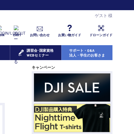
ゲスト 様
GIN
CART
お問い合わせ
お買い物ガイド
ドローンガイド
講習会･国家資格
サポート・Q&A
WEBセミナー
法人・学生のお客さま
キャンペーン