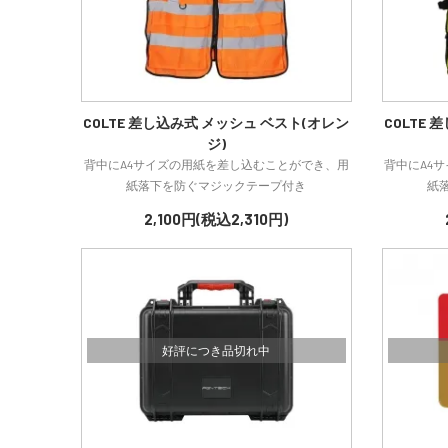
COLTE 差し込み式 メッシュ ベスト(オレン
COLTE
ジ)
背中にA4サイズの用紙を差し込むことができ、用
背中にA4
紙落下を防ぐマジックテープ付き
紙
2,100円(税込2,310円)
好評につき品切れ中