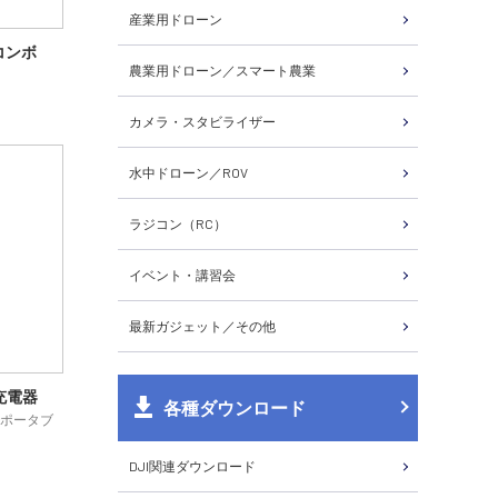
産業用ドローン
器コンボ
農業用ドローン／スマート農業
カメラ・スタビライザー
水中ドローン／ROV
ラジコン（RC）
イベント・講習会
最新ガジェット／その他
ル充電器
各種ダウンロード
ポータブ
DJI関連ダウンロード