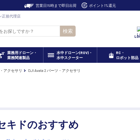
営業日15時まで即日出荷
ポイント1%還元
ローン正規代理店
検索
LO
業務用ドローン・
水中ドローン(ROV)・
RC・
業務関連製品
水中スクーター
ロボット部品
ツ・アクセサリ
DJI Avata 2 パーツ・アクセサリ
セキドのおすすめ