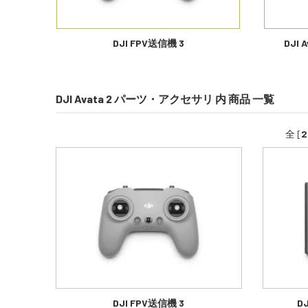
DJI FPV送信機 3
DJI
DJI Avata 2 パーツ・アクセサリ 内 商品 一覧
全 [
2
DJI FPV送信機 3
D