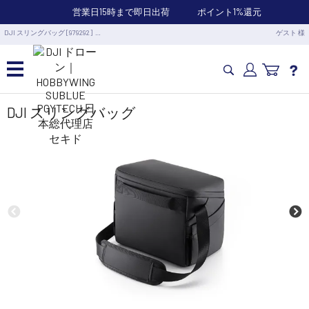
営業日15時まで即日出荷
ポイント1%還元
DJI スリングバッグ [979292] …
ゲスト 様
カメラドローン・生活家電
DJI スリングバッグ
カメラ・スタビライザー
業務用ドローン・業務関連製品
水中ドローン(ROV)・水中スクーター
RC・ロボット部品