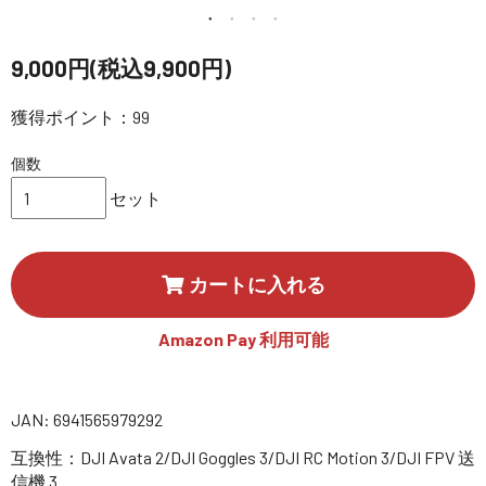
講習会･国家資格･WEBセミナー
9,000円(税込9,900円)
定期配信!
獲得ポイント：99
サポート・Q&A / 法人・学生のお客様
個数
セット
取扱店舗一覧
カートに入れる
SEKIDO
コーポレートサイト
Amazon Pay 利用可能
SEKIDO 会社概要
JAN: 6941565979292
互換性：DJI Avata 2/DJI Goggles 3/DJI RC Motion 3/DJI FPV 送
信機 3