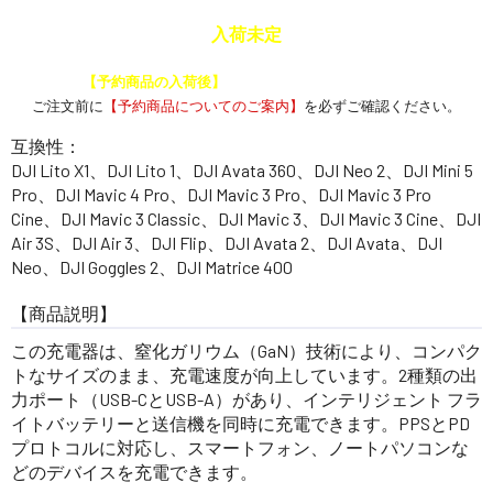
入荷未定
予約商品と通常商品を一緒に注文した場合、
【予約商品の入荷後】
にまとめて発送いたします。
ご注文前に
【予約商品についてのご案内】
を必ずご確認ください。
互換性：
DJI Lito X1、DJI Lito 1、DJI Avata 360、DJI Neo 2、DJI Mini 5
Pro、DJI Mavic 4 Pro、DJI Mavic 3 Pro、DJI Mavic 3 Pro
Cine、DJI Mavic 3 Classic、DJI Mavic 3、DJI Mavic 3 Cine、DJI
Air 3S、DJI Air 3、DJI Flip、DJI Avata 2、DJI Avata、DJI
Neo、DJI Goggles 2、DJI Matrice 400
【商品説明】
この充電器は、窒化ガリウム（GaN）技術により、コンパク
トなサイズのまま、充電速度が向上しています。2種類の出
力ポート（USB-CとUSB-A）があり、インテリジェント フラ
イトバッテリーと送信機を同時に充電できます。PPSとPD
プロトコルに対応し、スマートフォン、ノートパソコンな
どのデバイスを充電できます。