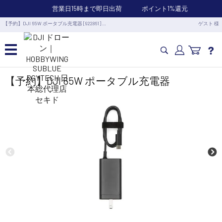
営業日15時まで即日出荷
ポイント1%還元
【予約】DJI 65W ポータブル充電器 [922861] …
ゲスト 様
カメラドローン・生活家電
【予約】DJI 65W ポータブル充電器
カメラ・スタビライザー
業務用ドローン・業務関連製品
水中ドローン(ROV)・水中スクーター
RC・ロボット部品