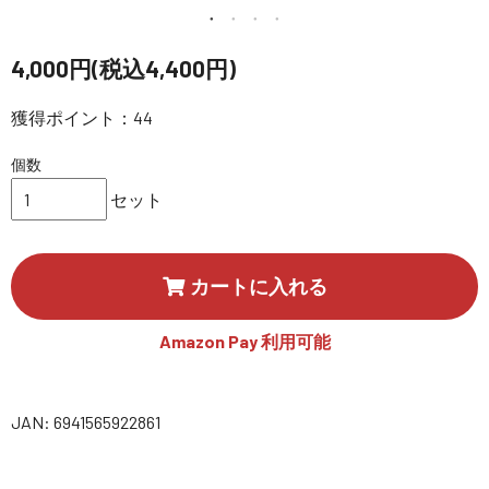
講習会･国家資格･WEBセミナー
4,000円(税込4,400円)
定期配信!
獲得ポイント：44
サポート・Q&A / 法人・学生のお客様
個数
セット
取扱店舗一覧
カートに入れる
SEKIDO
コーポレートサイト
Amazon Pay 利用可能
SEKIDO 会社概要
JAN: 6941565922861