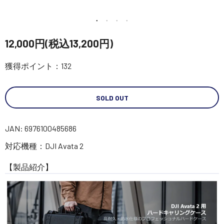
講習会･国家資格･WEBセミナー
定期配信!
12,000円(税込13,200円)
獲得ポイント：132
サポート・Q&A / 法人・学生のお客様
SOLD OUT
取扱店舗一覧
JAN: 6976100485686
SEKIDO
対応機種：DJI Avata 2
コーポレートサイト
【製品紹介】
SEKIDO 会社概要