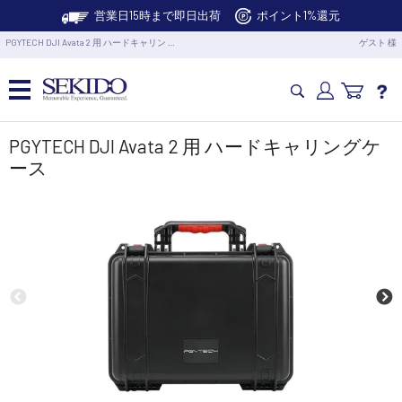
営業日15時まで即日出荷
ポイント1%還元
PGYTECH DJI Avata 2 用 ハードキャリン …
ゲスト 様
カメラドローン・生活家電
PGYTECH DJI Avata 2 用 ハードキャリングケ
ース
カメラ・スタビライザー
業務用ドローン・業務関連製品
水中ドローン(ROV)・水中スクーター
RC・ロボット部品