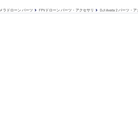
メラドローン パーツ
FPVドローン パーツ・アクセサリ
DJI Avata 2 パーツ