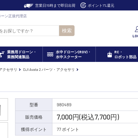
営業日15時まで即日出荷
ポイント1%還元
I ドローン正規代理店
検索
LO
業務用ドローン・
水中ドローン(ROV)・
RC・
業務関連製品
水中スクーター
ロボット部品
・アクセサリ
DJI Avata 2 パーツ・アクセサリ
型番
980489
7,000円(税込7,700円)
販売価格
獲得ポイント
77 ポイント