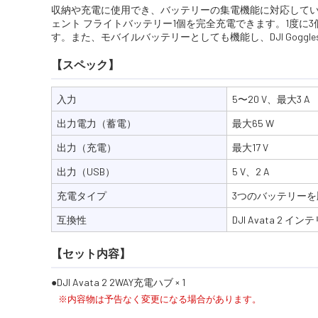
収納や充電に使用でき、バッテリーの集電機能に対応しています
ェント フライトバッテリー1個を完全充電できます。1度に
す。また、モバイルバッテリーとしても機能し、DJI Gogg
【スペック】
入力
5〜20 V、最大3 A
出力電力（蓄電）
最大65 W
出力（充電）
最大17 V
出力（USB）
5 V、2 A
充電タイプ
3つのバッテリー
互換性
DJI Avata 2
【セット内容】
DJI Avata 2 2WAY充電ハブ × 1
※内容物は予告なく変更になる場合があります。