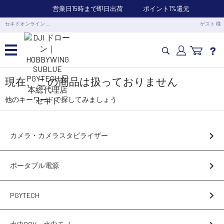
営業日15時まで即日出荷
ポイント1%還元
セキドオンライン …
ゲスト 様
カメラドローン・生活家電
現在、この商品は扱っておりません
他のキーワードで探してみましょう
カメラ・スタビライザー
カメラ・カメラスタビライザー
業務用ドローン・業務関連製品
ポータブル電源
水中ドローン(ROV)・水中スクーター
PGYTECH
RC・ロボット部品