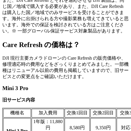
また、DJI Care Refresh とそれを適応させる DJI 製品は、同
じ国／地域で購入する必要があり、また、DJI Care Refresh
は購入した国／地域でのみサービスを受けることができま
す。海外に出掛けられる方や撮影業務も増えてきていると思
います。海外での保証を検討されている方はご注意くださ
い。※ 一部グローバル保証サービス対象製品があります。
Care Refresh の価格は？
DJI 現行主要カメラドローンの Care Refresh の販売価格や、
修理適応時の費用などをざっくりまとめてみました。一部機
種はリニューアル以前の費用も掲載していますので、旧サー
ビスとの変更点をご確認いただけます。
Mini 3 Pro
旧サービス内容
機種名
加入費用
交換1回目
交換2回目
交換
1年版：11,880
円
8,580円
9,350円
対応
Mini 3 Pro