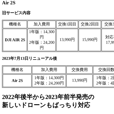
Air 2S
旧サービス内容
機種名
加入費用
交換1回目
交換2回目
交換
1年版：14,300
円
対応
13,990円
15,990円
DJI AIR 2S
2年版：24,200
17,
円
2023年7月13日リニューアル後
機種名
加入費用
交換費用
交換回
1年版：14,300円
1年版：2
13,990円
Air 2S
2年版：24,200円
2年版：4
2022年後半から2023年前半発売の
新しいドローンもばっちり対応