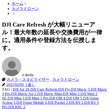
ホーム
>
カメラドローン
>
DJI Care Refresh が大幅リニューア
ル！最大年数の延長や交換費用が一律
に。適用条件や登録方法を伝授しま
す。
e.ikeda
カメラ・スタビライザー
,
カメラドローン
2021/02/05（金）
TAG :
DJI Air 2S
,
DJI Care Refresh
,
DJI Fly
,
DJI Mavic 3
,
DJI Mavic
3 Pro
,
DJI Mavic Air 2
,
DJI Mavic Mini
,
DJI Mini 2
,
DJI Mini 2
SE
,
DJI Mini 3
,
DJI Mini 3 Pro
,
DJI OM 4
,
DJI OM 5
,
DJI Osmo
Action 3
,
DJI Osmo Mobile 6
,
DJI Pocket 2
,
DJI RS 2
,
DJI RS 3
Pro
,
DJI RSC 2