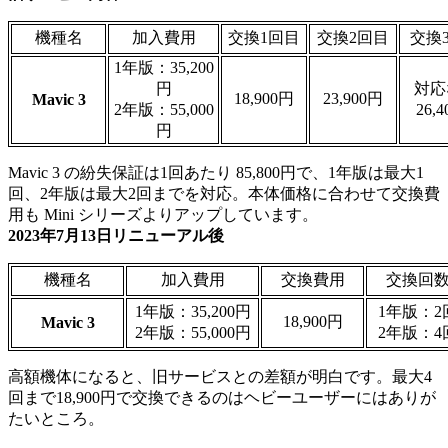
機種名
加入費用
交換1回目
交換2回目
交換
1年版：35,200
円
対応
18,900円
23,900円
Mavic 3
2年版：55,000
26,
円
Mavic 3 の紛失保証は1回あたり 85,800円で、1年版は最大1
回、2年版は最大2回までを対応。本体価格に合わせて交換費
用も Mini シリーズよりアップしています。
2023年7月13日リニューアル後
機種名
加入費用
交換費用
交換回
1年版：35,200円
1年版：2
18,900円
Mavic 3
2年版：55,000円
2年版：4
高額機体になると、旧サービスとの差額が明白です。最大4
回まで18,900円で交換できるのはヘビーユーザーにはありが
たいところ。