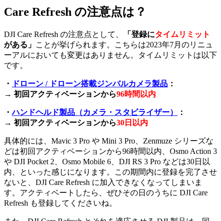
Care Refresh の注意点は？
DJI Care Refresh の注意点として、
「登録に
タイムリミット
がある」
ことが挙げられます。こちらは2023年7月のリニュ
ーアルにおいても変更はありません。タイムリミットは以下
です。
・
ドローン / ドローン搭載ジンバルカメラ製品
：
→ 初回アクティベーションから
96時間以内
・
ハンドヘルド製品（カメラ・スタビライザー）
：
→ 初回アクティベーションから
30日以内
具体的には、Mavic 3 Pro や Mini 3 Pro、Zenmuze シリーズな
どは初回アクティベーションから96時間以内、Osmo Action 3
や DJI Pocket 2、Osmo Mobile 6、DJI RS 3 Pro などは30日以
内、といった感じになります。この期間内に登録を完了させ
ないと、DJI Care Refresh に加入できなくなってしまいま
す。アクティベートしたら、ぜひその日のうちに DJI Care
Refresh も登録してくださいね。