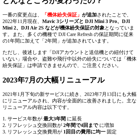
どんなところが変わったの？
一番の変更点は、
「機体紛失保証」
が追加
されたことで、
2022年11月現在、
Mavic 3シリーズと DJI Mini 3 Pro、DJI
Mini 2、DJI Air 2S などが機体紛失保証の対象
となっていま
す。また、多くの機種で DJI Care Refresh の保証期間に従来
の1年間に加えて「2年間」が追加されています。
ただし、後述します「DJIアカウントと送信機との紐付けて
いない」場合や、盗難や飛行中以外の紛失については「機体
紛失保証」は申請できませんので、ご注意ください。
2023年7月の大幅リニューアル
2021年1月下旬の新サービスに続き、2023年7月13日にも大幅
にリニューアルされ、内容が全面的に改善されました。主な
リニューアル内容は以下です。
1. サービス年数が
最大3年間
に延長
2. リフレッシュ交換回数が
2年間で4回まで
に増加
3. リフレッシュ交換費用が
1回目の費用に均一
固定