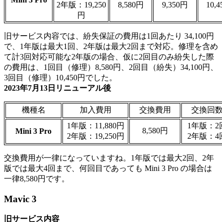
2年版：19,250
8,580円
9,350円
10,
円
旧サービス内容では、紛失保証の費用は1回あたり 34,100円
で、1年版は最大1回、2年版は最大2回まで対応。修理を含め
て計3回対応可能な2年版の場合、仮に2回目のみ紛失した際
の費用は、1回目（修理）8,580円、2回目（紛失）34,100円、
3回目（修理）10,450円でした。
2023年7月13日リニューアル後
機種名
加入費用
交換費用
交換回
1年版：11,880円
1年版：2
8,580円
Mini 3 Pro
2年版：19,250円
2年版：4
交換費用が一律になっていますね。1年版では最大2回、2年
版では最大4回まで、何回目であっても Mini 3 Pro の場合は
一律8,580円です。
Mavic 3
旧サービス内容