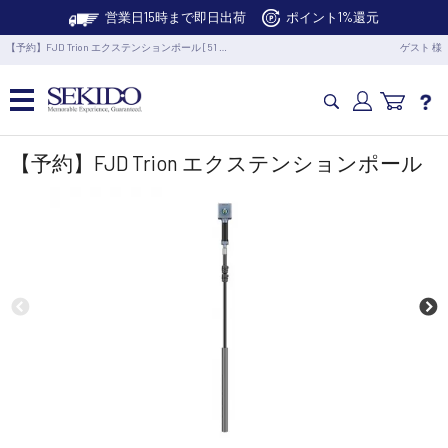
営業日15時まで即日出荷
ポイント1%還元
【予約】FJD Trion エクステンションポール [51 …
ゲスト 様
カメラドローン・生活家電
【予約】FJD Trion エクステンションポール
カメラ・スタビライザー
業務用ドローン・業務関連製品
水中ドローン(ROV)・水中スクーター
RC・ロボット部品