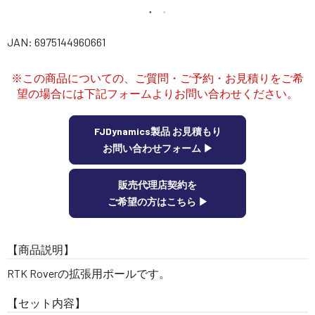
講習会･国家資格･WEBセミナー
JAN: 6975144960661
定期配信!
※この商品についての、ご質問・ご予約・お見積りをご希
サポート・Q&A / 法人・学生のお客様
望の場合には下記フォームよりお問い合わせください。
FJDynamics製品 お見積もり
取扱店舗一覧
お問い合わせフォーム ▶︎
販売代理店契約を
SEKIDO
ご希望の方はこちら ▶︎
コーポレートサイト
【商品説明】
SEKIDO 会社概要
RTK Roverの拡張用ポールです。
【セット内容】