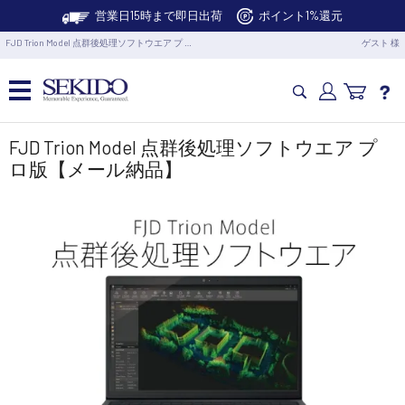
営業日15時まで即日出荷
ポイント1%還元
FJD Trion Model 点群後処理ソフトウエア プ …
ゲスト 様
カメラドローン・生活家電
FJD Trion Model 点群後処理ソフトウエア プ
ロ版【メール納品】
カメラ・スタビライザー
業務用ドローン・業務関連製品
水中ドローン(ROV)・水中スクーター
RC・ロボット部品