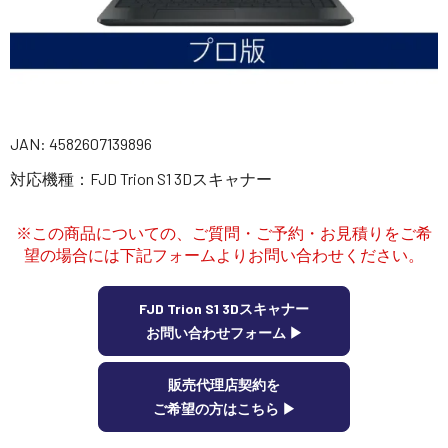
講習会･国家資格･WEBセミナー
定期配信!
サポート・Q&A / 法人・学生のお客様
JAN: 4582607139896
対応機種：FJD Trion S1 3Dスキャナー
取扱店舗一覧
※この商品についての、ご質問・ご予約・お見積りをご希
望の場合には下記フォームよりお問い合わせください。
SEKIDO
コーポレートサイト
FJD Trion S1 3Dスキャナー
お問い合わせフォーム ▶︎
販売代理店契約を
SEKIDO 会社概要
ご希望の方はこちら ▶︎