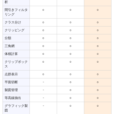
析
間引きフィルタ
○
○
○
リング
クラス分け
○
○
○
クリッピング
○
○
○
分類
○
○
○
三角網
○
○
○
体積計算
○
○
○
クリップボック
○
○
○
ス
点群表示
○
○
○
平面切断
-
○
○
製図管理
-
○
○
等高線抽出
-
○
○
グラフィック製
-
○
○
図