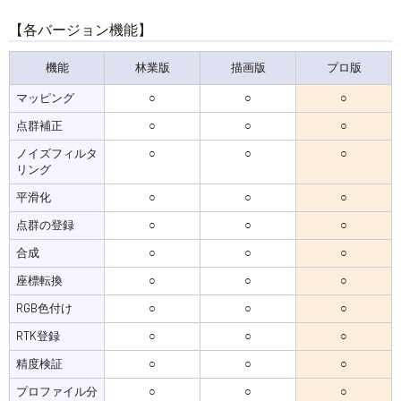
【各バージョン機能】
機能
林業版
描画版
プロ版
マッピング
○
○
○
点群補正
○
○
○
ノイズフィルタ
○
○
○
リング
平滑化
○
○
○
点群の登録
○
○
○
合成
○
○
○
座標転換
○
○
○
RGB色付け
○
○
○
RTK登録
○
○
○
精度検証
○
○
○
プロファイル分
○
○
○