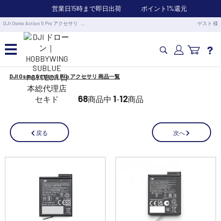
営業日15時まで即日出荷
ポイント1%還元
DJI Osmo Action 5 Pro アクセサリ …
ゲスト 様
DJI Osmo Action 5 Pro アクセサリ 商品一覧
カメラドローン・生活家電
68
1
12
商品中
-
商品
カメラ・スタビライザー
次へ
戻る
業務用ドローン・業務関連製品
水中ドローン(ROV)・水中スクーター
RC・ロボット部品