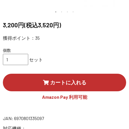
講習会･国家資格･WEBセミナー
定期配信!
3,200円(税込3,520円)
サポート・Q&A / 法人・学生のお客様
獲得ポイント：35
個数
取扱店舗一覧
セット
SEKIDO
カートに入れる
コーポレートサイト
Amazon Pay 利用可能
SEKIDO 会社概要
JAN: 6970801335097
対応機種：