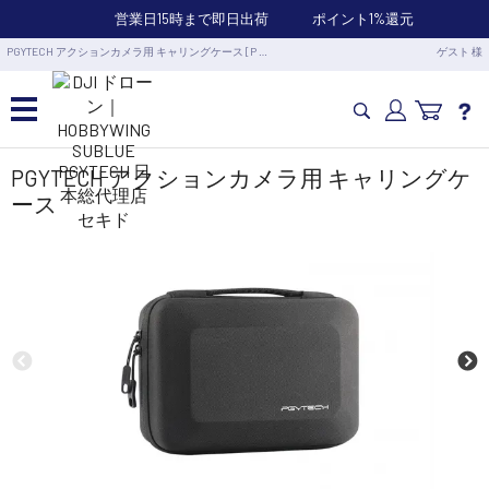
営業日15時まで即日出荷
ポイント1%還元
PGYTECH アクションカメラ用 キャリングケース [P …
ゲスト 様
カメラドローン・生活家電
PGYTECH アクションカメラ用 キャリングケ
ース
カメラ・スタビライザー
業務用ドローン・業務関連製品
水中ドローン(ROV)・水中スクーター
RC・ロボット部品