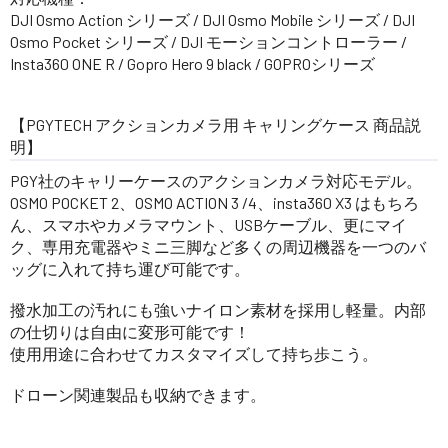
DJI Osmo Action シリーズ / DJI Osmo Mobile シリーズ / DJI
Osmo Pocket シリーズ / DJI モーションコントローラー /
Insta360 ONE R / Gopro Hero 9 black / GOPROシリーズ
【PGYTECH アクションカメラ用 キャリングケース 商品説
明】
PGY社のキャリーケースのアクションカメラ対応モデル。
OSMO POCKET 2、OSMO ACTION 3 /4、insta360 X3 はもちろ
ん、スマホやカメラマウント、USBケーブル、更にマイ
ク、専用充電器やミニ三脚など多くの周辺機器を一つのバ
ッグに入れて持ち運び可能です。
撥水加工の汚れにも強いナイロン素材を採用し軽量。内部
の仕切りは自由に変形可能です！
使用用途に合わせてカスタマイズして持ち歩こう。
ドローン関連製品も収納できます。