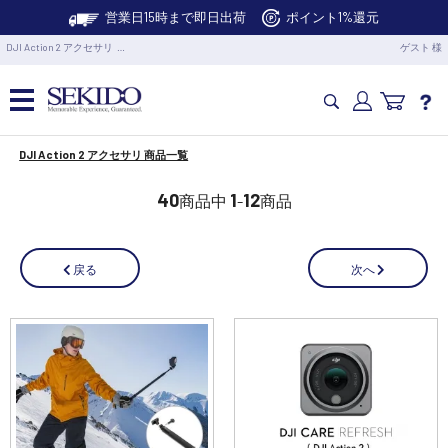
営業日15時まで即日出荷
ポイント1%還元
DJI Action 2 アクセサリ …
ゲスト 様
DJI Action 2 アクセサリ 商品一覧
カメラドローン・生活家電
40
1
12
商品中
-
商品
カメラ・スタビライザー
次へ
戻る
業務用ドローン・業務関連製品
水中ドローン(ROV)・水中スクーター
RC・ロボット部品