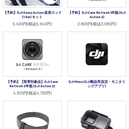
講習会･国家資格･WEBセミナー
【予約】DJI Osmo Action 延長ロッド
【予約】DJI Care Refresh 1年版 (DJI
(1.5m) キット
Action 2)
定期配信!
5,400円(税込5,940円)
2,800円(税込3,080円)
サポート・Q&A / 法人・学生のお客様
取扱店舗一覧
SEKIDO
【予約】【取寄対象品】DJI Care
DJI Mimo (DJI製品用 設定・モニタリ
Refresh 2年版 (DJI Action 2)
ングアプリ)
コーポレートサイト
4,300円(税込4,730円)
SEKIDO 会社概要