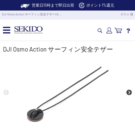
営業日15時まで即日出荷
ポイント1%還元
DJI Osmo Action サーフィン安全テザー [9 …
ゲスト 様
カメラドローン・生活家電
DJI Osmo Action サーフィン安全テザー
カメラ・スタビライザー
業務用ドローン・業務関連製品
水中ドローン(ROV)・水中スクーター
RC・ロボット部品