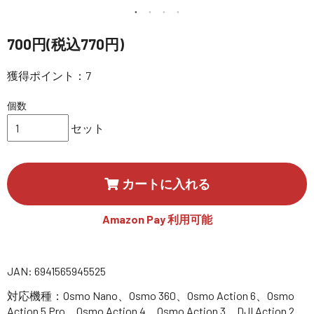
講習会･国家資格･WEBセミナー
700円(税込770円)
定期配信!
獲得ポイント：7
サポート・Q&A / 法人・学生のお客様
個数
セット
取扱店舗一覧
カートに入れる
SEKIDO
コーポレートサイト
Amazon Pay 利用可能
JAN: 6941565945525
SEKIDO 会社概要
対応機種：Osmo Nano、Osmo 360、Osmo Action 6、Osmo
Action 5 Pro、Osmo Action 4、Osmo Action 3、DJI Action 2